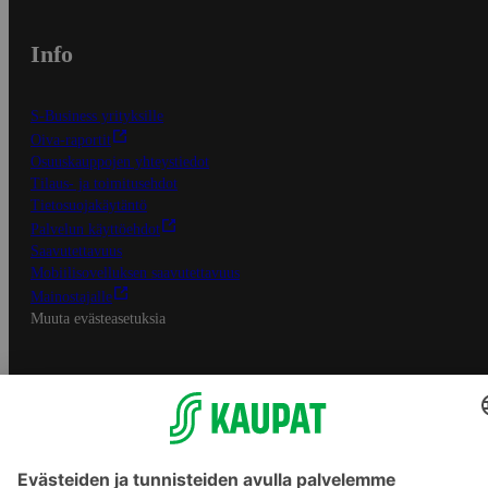
Info
S-Business yrityksille
Oiva-raportit
Osuuskauppojen yhteystiedot
Tilaus- ja toimitusehdot
Tietosuojakäytäntö
Palvelun käyttöehdot
Saavutettavuus
Mobiilisovelluksen saavutettavuus
Mainostajalle
Muuta evästeasetuksia
S-ryhmän palvelut
S-ryhmä