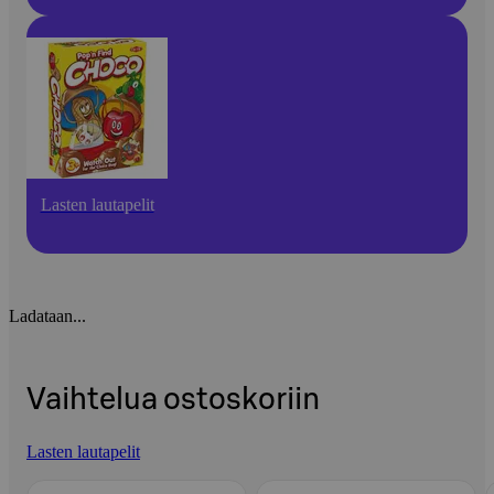
Lasten lautapelit
Ladataan...
Vaihtelua ostoskoriin
Lasten lautapelit
Ohita listaus