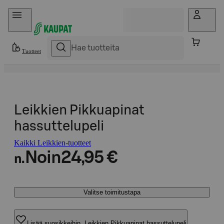
Hyppää sisältöön
Tuotteet
Leikkien Pikkuapinat
hassuttelupeli
Kaikki Leikkien-tuotteet
Noin
24,95 €
n.
Valitse toimitustapa
Lisää suosikkeihin, Leikkien Pikkuapinat hassuttelupeli