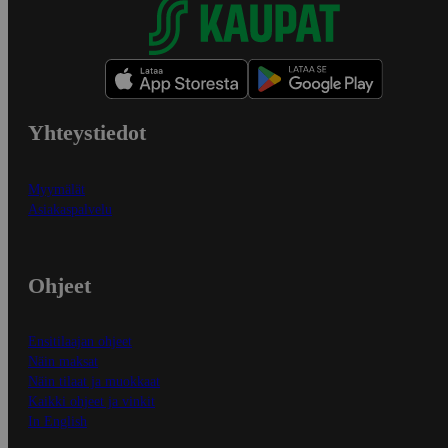
Yhteystiedot
Myymälät
Asiakaspalvelu
Ohjeet
Ensitilaajan ohjeet
Näin maksat
Näin tilaat ja muokkaat
Kaikki ohjeet ja vinkit
In English