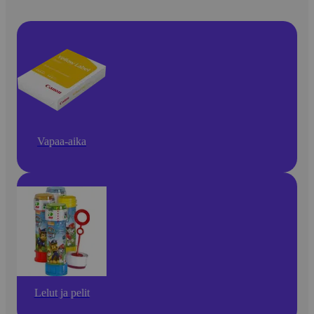
Vapaa-aika
Lelut ja pelit