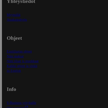
Yhteystiedot
Myymälät
Asiakaspalvelu
Ohjeet
Ensitilaajan ohjeet
Näin maksat
Näin tilaat ja muokkaat
Kaikki ohjeet ja vinkit
In English
Info
S-Business yrityksille