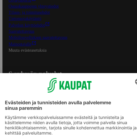
Oiva-raportit
Osuuskauppojen yhteystiedot
Tilaus- ja toimitusehdot
Tietosuojakäytäntö
Palvelun käyttöehdot
Saavutettavuus
Mobiilisovelluksen saavutettavuus
Mainostajalle
Muuta evästeasetuksia
S-ryhmän palvelut
S-ryhmä
Asiakasomistajuus
Yhteishyvä Ruoka -sovellus
S-ostoslista -sovellus
Prisma.fi
Sokos.fi
S-Pankki