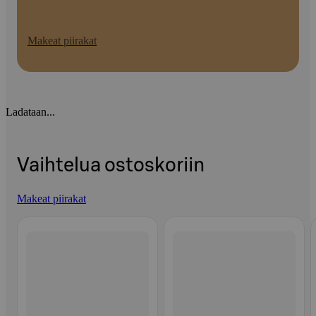
Makeat piirakat
Ladataan...
Vaihtelua ostoskoriin
Makeat piirakat
Ohita listaus