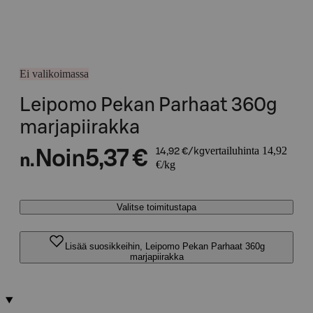
Ei valikoimassa
Leipomo Pekan Parhaat 360g
marjapiirakka
vertailuhinta 14,92
Noin
5,37 €
14,92 €/kg
n.
€/kg
Valitse toimitustapa
Lisää suosikkeihin, Leipomo Pekan Parhaat 360g
marjapiirakka