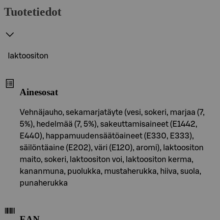
Tuotetiedot
laktoositon
Ainesosat
Vehnäjauho, sekamarjatäyte (vesi, sokeri, marjaa (7,
5%), hedelmää (7, 5%), sakeuttamisaineet (E1442,
E440), happamuudensäätöaineet (E330, E333),
säilöntäaine (E202), väri (E120), aromi), laktoositon
maito, sokeri, laktoositon voi, laktoositon kerma,
kananmuna, puolukka, mustaherukka, hiiva, suola,
punaherukka
EAN