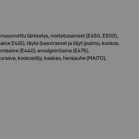
i, muunnettu tärkkelys, nostatusaineet (E450, E500),
ine E415), täyte (kasvirasvat ja öljyt (palmu, kookos,
löimisaine (E440), emulgointiaine (E475),
urasva, kookosöljy, kaakao, herajauhe (MAITO),