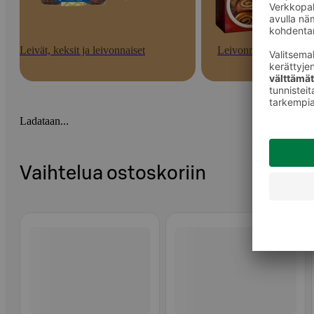
Leivät, keksit ja leivonnaiset
Leivonnaiset
Ladataan...
Vaihtelua ostoskoriin
Ohita listaus