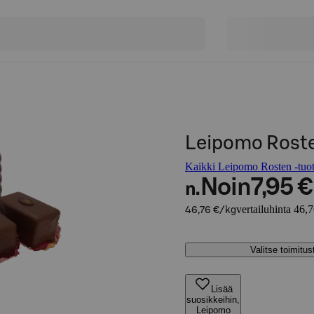
Leipomo Rosten
Kaikki Leipomo Rosten -tuot
Noin
7,95 €
n.
vertailuhinta 46,
46,76 €/kg
Valitse toimitu
Lisää
suosikkeihin,
Leipomo