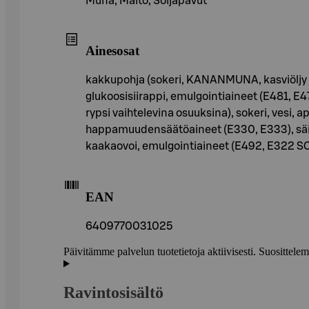
Muna, Maito, Soijapavut
Ainesosat
kakkupohja (sokeri, KANANMUNA, kasviöljy (k
glukoosisiirappi, emulgointiaineet (E481, E47
rypsi vaihtelevina osuuksina), sokeri, vesi, 
happamuudensäätöaineet (E330, E333), säilön
kaakaovoi, emulgointiaineet (E492, E322 SOIJ
EAN
6409770031025
Päivitämme palvelun tuotetietoja aktiivisesti. Suositte
Ravintosisältö