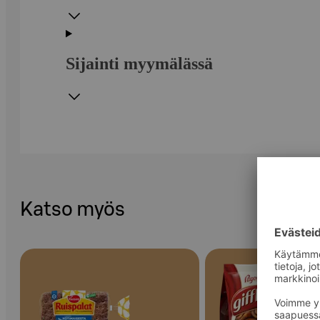
Sijainti myymälässä
Katso myös