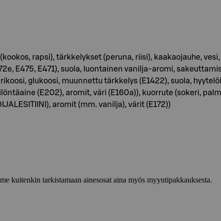
ookos, rapsi), tärkkelykset (peruna, riisi), kaakaojauhe, ves
2e, E475, E471), suola, luontainen vanilja-aromi, sakeuttamisa
aprikoosi, glukoosi, muunnettu tärkkelys (E1422), suola, hyyte
täaine (E202), aromit, väri (E160a)), kuorrute (sokeri, palm
ALESITIINI), aromit (mm. vanilja), värit (E172))
lemme kuitenkin tarkistamaan ainesosat aina myös myyntipakkauksesta.