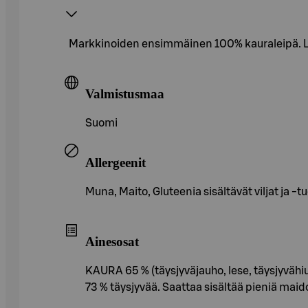
Markkinoiden ensimmäinen 100% kauraleipä. Lei
Valmistusmaa
Suomi
Allergeenit
Muna, Maito, Gluteenia sisältävät viljat ja -t
Ainesosat
KAURA 65 % (täysjyväjauho, lese, täysjyvähiuta
73 % täysjyvää. Saattaa sisältää pieniä mai