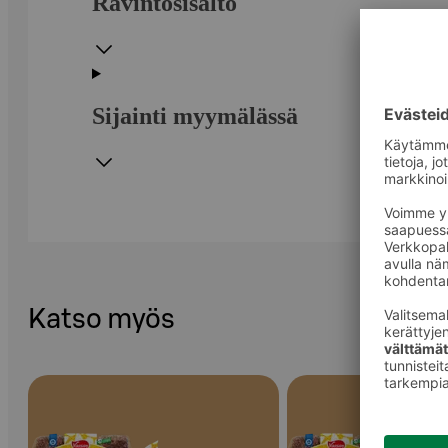
Ravintosisältö
Sijainti myymälässä
Katso myös