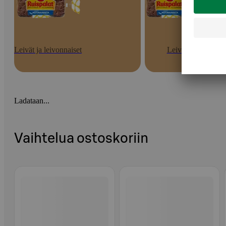
Leivät ja leivonnaiset
Leivät
Ladataan...
Vaihtelua ostoskoriin
Ohita listaus