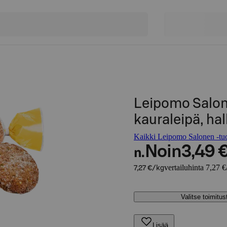
Leipomo Salo
kauraleipä, ha
Kaikki Leipomo Salonen -tuo
Noin
3,49 
n.
vertailuhinta 7,27 €
7,27 €/kg
Valitse toimitu
Lisää