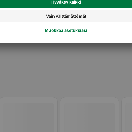
Muut vaaleat leivät