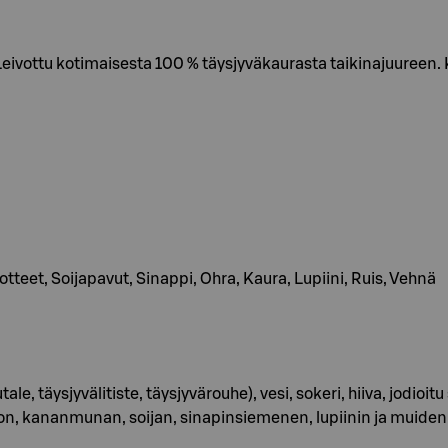
vottu kotimaisesta 100 % täysjyväkaurasta taikinajuureen. K
uotteet, Soijapavut, Sinappi, Ohra, Kaura, Lupiini, Ruis, Vehnä
le, täysjyvälitiste, täysjyvärouhe), vesi, sokeri, hiiva, jodioit
don, kananmunan, soijan, sinapinsiemenen, lupiinin ja muiden 