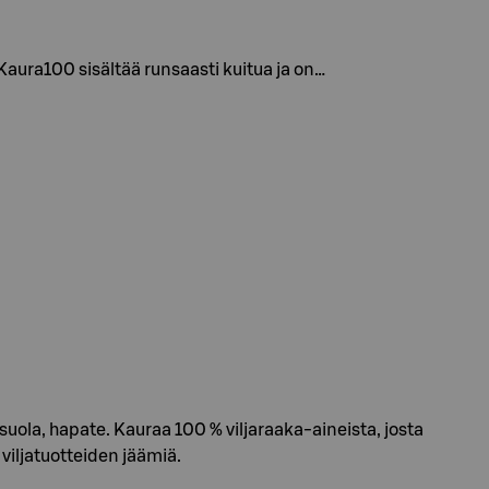
aura100 sisältää runsaasti kuitua ja on…
u suola, hapate. Kauraa 100 % viljaraaka-aineista, josta
viljatuotteiden jäämiä.