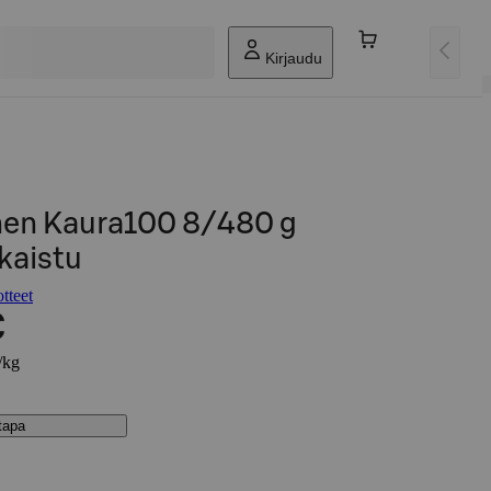
Kirjaudu
nen Kaura100 8/480 g
lkaistu
tteet
€
/kg
stapa