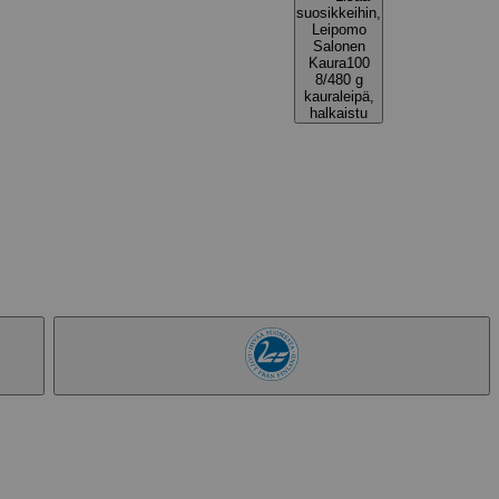
suosikkeihin,
Leipomo
Salonen
Kaura100
8/480 g
kauraleipä,
halkaistu