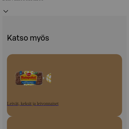
Katso myös
Leivät, keksit ja leivonnaiset