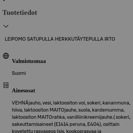
Tuotetiedot
LEIPOMO SATUPULLA HERKKUTÄYTEPULLA IRTO
Valmistusmaa
Suomi
Ainesosat
VEHNÄjauho, vesi, laktoositon voi, sokeri, kananmuna,
hiiva, laktoositon MAITOjauhe, suola, kardemumma,
laktoositon MAITOrahka, vanilliinikreemijauhe.( sokeri,
sakeuttamisaineet (E1414 peruna, E404), osittain
kovetettu rasvaseos (sis. kookosrasvaa ja