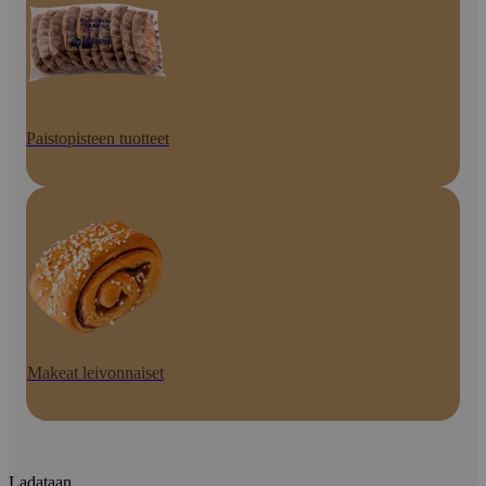
Paistopisteen tuotteet
Makeat leivonnaiset
Ladataan...