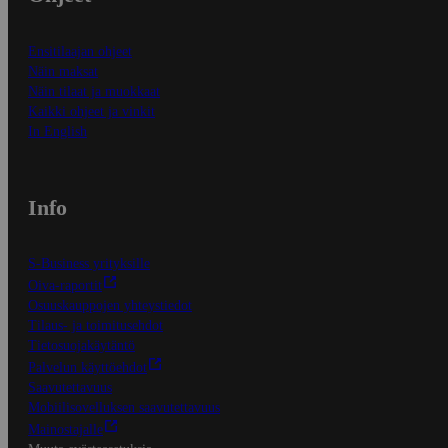
Ensitilaajan ohjeet
Näin maksat
Näin tilaat ja muokkaat
Kaikki ohjeet ja vinkit
In English
Info
S-Business yrityksille
Oiva-raportit
Osuuskauppojen yhteystiedot
Tilaus- ja toimitusehdot
Tietosuojakäytäntö
Palvelun käyttöehdot
Saavutettavuus
Mobiilisovelluksen saavutettavuus
Mainostajalle