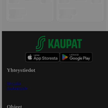
Yhteystiedot
Myymälät
Asiakaspalvelu
Ohjeet