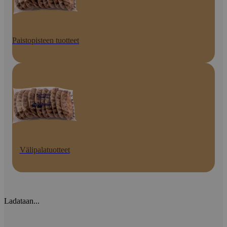
Paistopisteen tuotteet
Välipalatuotteet
Ladataan...