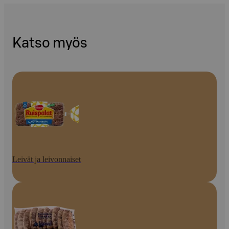
Katso myös
Leivät ja leivonnaiset