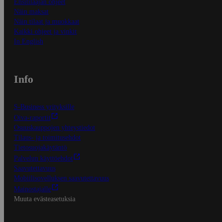
Ensitilaajan ohjeet
Näin maksat
Näin tilaat ja muokkaat
Kaikki ohjeet ja vinkit
In English
Info
S-Business yrityksille
Oiva-raportit
Osuuskauppojen yhteystiedot
Tilaus- ja toimitusehdot
Tietosuojakäytäntö
Palvelun käyttöehdot
Saavutettavuus
Mobiilisovelluksen saavutettavuus
Mainostajalle
Muuta evästeasetuksia