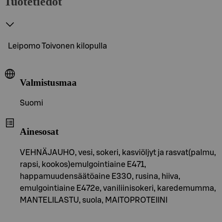
Tuotetiedot
Leipomo Toivonen kilopulla
Valmistusmaa
Suomi
Ainesosat
VEHNÄJAUHO, vesi, sokeri, kasviöljyt ja rasvat(palmu,
rapsi, kookos)emulgointiaine E471,
happamuudensäätöaine E330, rusina, hiiva,
emulgointiaine E472e, vaniliinisokeri, karedemumma,
MANTELILASTU, suola, MAITOPROTEIINI