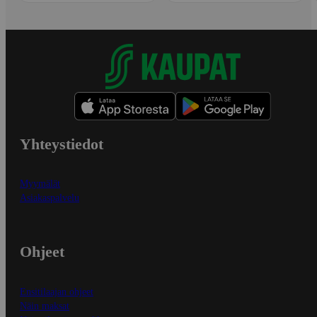
Yhteystiedot
Myymälät
Asiakaspalvelu
Ohjeet
Ensitilaajan ohjeet
Näin maksat