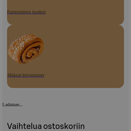
Paistopisteen tuotteet
Makeat leivonnaiset
Ladataan...
Vaihtelua ostoskoriin