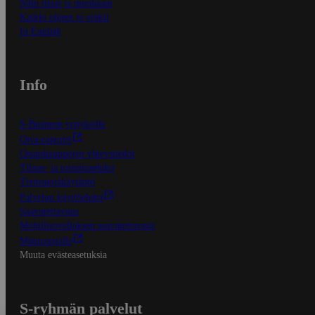
Näin tilaat ja muokkaat
Kaikki ohjeet ja vinkit
In English
Info
S-Business yrityksille
Oiva-raportit
Osuuskauppojen yhteystiedot
Tilaus- ja toimitusehdot
Tietosuojakäytäntö
Palvelun käyttöehdot
Saavutettavuus
Mobiilisovelluksen saavutettavuus
Mainostajalle
Muuta evästeasetuksia
S-ryhmän palvelut