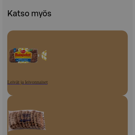
Katso myös
Leivät ja leivonnaiset