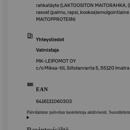
rahkatäyte (LAKTOOSITON MAITORAHKA, (RAS
rasvat (palmu, rapsi, kookos)emulgointiaine
MAITOPPROTEIINI
Yhteystiedot
Valmistaja
MK-LEIPOMOT OY
c/o Miksa-tili, Siitolanranta 5, 55120 Imatra
EAN
6416131060303
Päivitämme palvelun tuotetietoja aktiivisesti. Suositte
Ravintosisältö