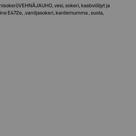
okeri)VEHNÄJAUHO, vesi, sokeri, kasbviöljyt ja
aine E472e, .vaniljasokeri, kardemumma , suola,