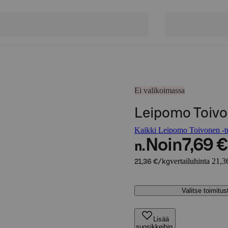
Ei valikoimassa
Leipomo Toivo
Kaikki Leipomo Toivonen -tu
Noin
7,69 €
n.
vertailuhinta 21,3
21,36 €/kg
Valitse toimitu
Lisää
suosikkeihin,