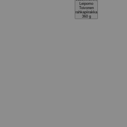
Leipomo
Toivonen
rahkapiirakka
360 g