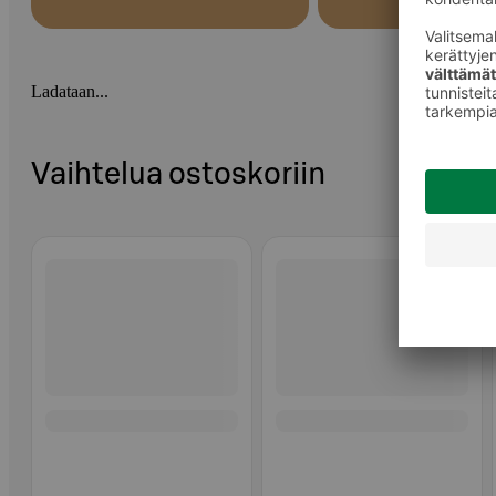
Ladataan...
Vaihtelua ostoskoriin
Ohita listaus