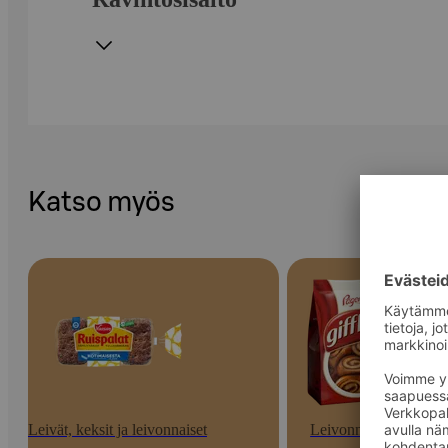
Katso myös
Leivät, keksit ja leivonnaiset
Leivonnaiset