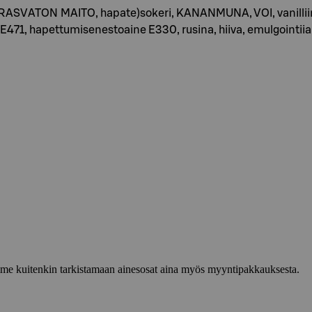
VATON MAITO, hapate)sokeri, KANANMUNA, VOI, vanilliinis
 E471, hapettumisenestoaine E330, rusina, hiiva, emulgointii
lemme kuitenkin tarkistamaan ainesosat aina myös myyntipakkauksesta.