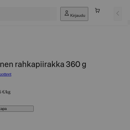
Kirjaudu
nen rahkapiirakka 360 g
otteet
6 €/kg
stapa