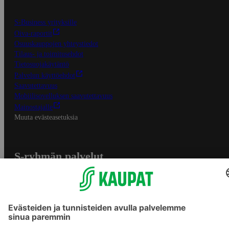
S-Business yrityksille
Oiva-raportit
Osuuskauppojen yhteystiedot
Tilaus- ja toimitusehdot
Tietosuojakäytäntö
Palvelun käyttöehdot
Saavutettavuus
Mobiilisovelluksen saavutettavuus
Mainostajalle
Muuta evästeasetuksia
S-ryhmän palvelut
S-ryhmä
Asiakasomistajuus
Yhteishyvä Ruoka -sovellus
S-ostoslista -sovellus