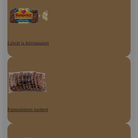
Leivät ja leivonnaiset
Paistopisteen tuotteet