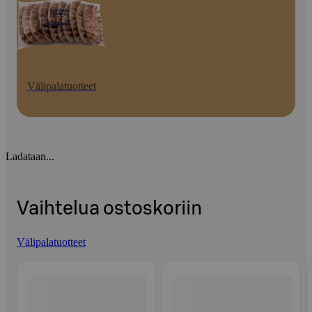
Välipalatuotteet
Ladataan...
Vaihtelua ostoskoriin
Välipalatuotteet
Ohita listaus