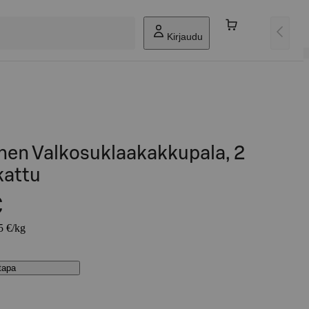
Kirjaudu
nen Valkosuklaakakkupala, 2
kattu
€
5 €/kg
stapa