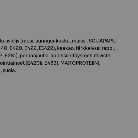
sviöljy (rapsi, auringonkukka, maissi, SOIJAPAPU,
40, E420, E422, E1422), kaakao, tärkkelyssiirappi,
 E281), perunajauho, appelsiinitäysmehutiiviste,
lointiaineet (E420ii, E463), MAITOPROTEIINI,
, suola.