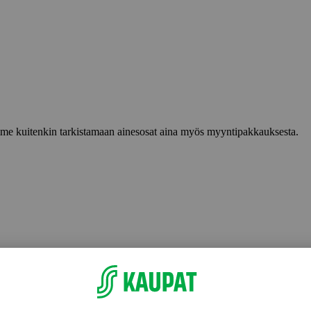
lemme kuitenkin tarkistamaan ainesosat aina myös myyntipakkauksesta.