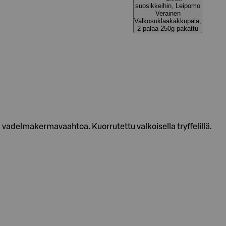
suosikkeihin, Leipomo
Verainen
Valkosuklaakakkupala,
2 palaa 250g pakattu
adelmakermavaahtoa. Kuorrutettu valkoisella tryffelillä.