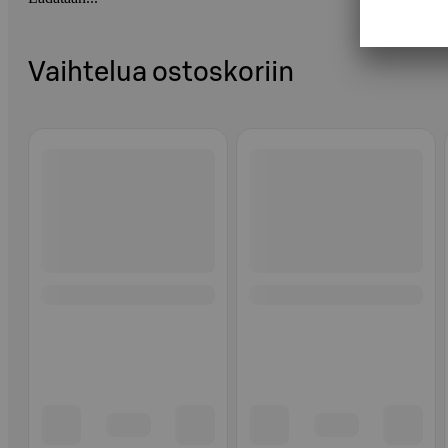
Vaihtelua ostoskoriin
Ohita listaus