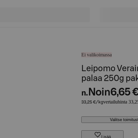
Ei valikoimassa
Leipomo Verai
palaa 250g pa
Noin
6,65 
n.
vertailuhinta 33,2
33,25 €/kg
Valitse toimitu
Lisää