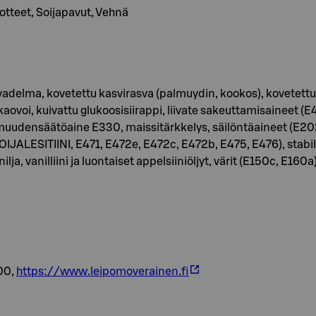
uotteet, Soijapavut, Vehnä
lma, kovetettu kasvirasva (palmuydin, kookos), kovetettuka
i, kuivattu glukoosisiirappi, liivate sakeuttamisaineet (E4
udensäätöaine E330, maissitärkkelys, säilöntäaineet (E202,
OIJALESITIINI, E471, E472e, E472c, E472b, E475, E476), stabi
 vanilliini ja luontaiset appelsiiniöljyt, värit (E150c, E160a)
00,
https://www.leipomoverainen.fi