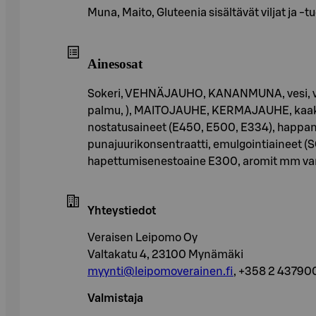
Muna, Maito, Gluteenia sisältävät viljat ja -t
Ainesosat
Sokeri, VEHNÄJAUHO, KANANMUNA, vesi, vade
palmu, ), MAITOJAUHE, KERMAJAUHE, kaakaovo
nostatusaineet (E450, E500, E334), happamu
punajuurikonsentraatti, emulgointiaineet (S
hapettumisenestoaine E300, aromit mm vanilja,
Yhteystiedot
Veraisen Leipomo Oy
Valtakatu 4, 23100 Mynämäki
myynti@leipomoverainen.fi
, +358 2 43790
Valmistaja