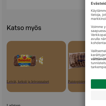
Katso myös
Leivät, keksit ja leivonnaiset
Paistopisteen tuotteet
Ladataan...