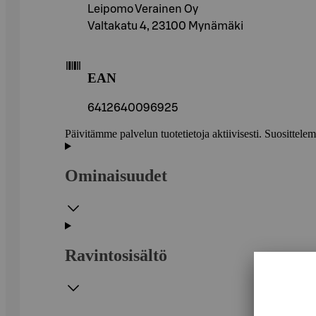
Leipomo Verainen Oy
Valtakatu 4, 23100 Mynämäki
EAN
6412640096925
Päivitämme palvelun tuotetietoja aktiivisesti. Suositte
Ominaisuudet
Ravintosisältö