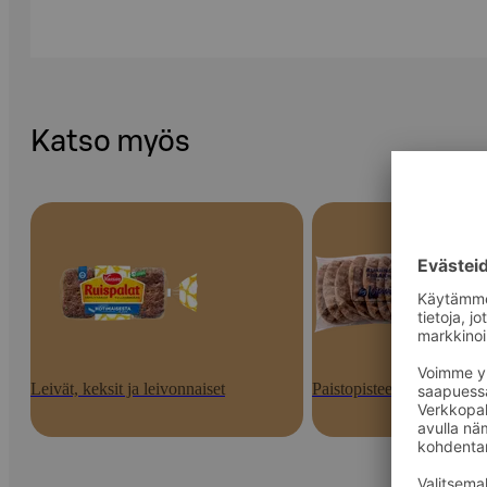
Katso myös
Leivät, keksit ja leivonnaiset
Paistopisteen tuotteet