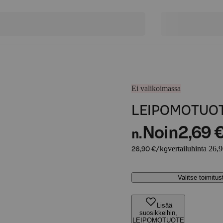
Ei valikoimassa
LEIPOMOTUOT
Noin
2,69 
n.
vertailuhinta 26,
26,90 €/kg
Valitse toimitu
Lisää
suosikkeihin,
LEIPOMOTUOTE