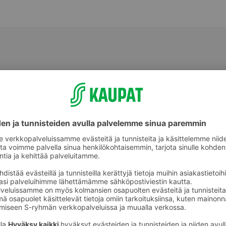
Makeat leivonnaiset