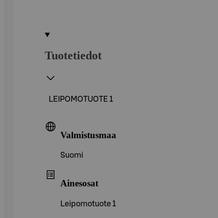
Tuotetiedot
LEIPOMOTUOTE 1
Valmistusmaa
Suomi
Ainesosat
Leipomotuote 1