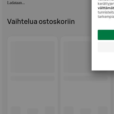
Ladataan...
Vaihtelua ostoskoriin
Ohita listaus