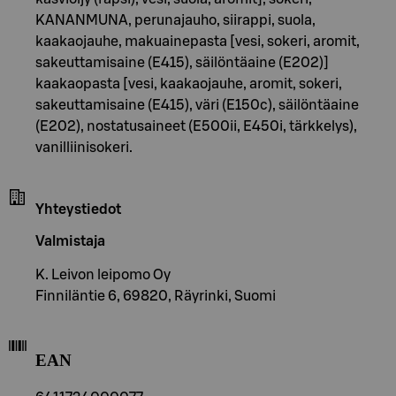
KANANMUNA, perunajauho, siirappi, suola,
kaakaojauhe, makuainepasta [vesi, sokeri, aromit,
sakeuttamisaine (E415), säilöntäaine (E202)]
kaakaopasta [vesi, kaakaojauhe, aromit, sokeri,
sakeuttamisaine (E415), väri (E150c), säilöntäaine
(E202), nostatusaineet (E500ii, E450i, tärkkelys),
vanilliinisokeri.
Yhteystiedot
Valmistaja
K. Leivon leipomo Oy
Finniläntie 6, 69820, Räyrinki, Suomi
EAN