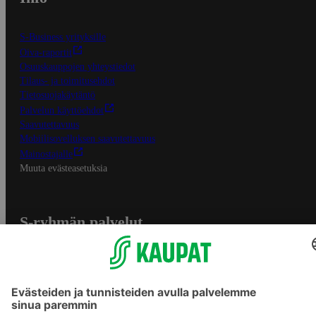
S-Business yrityksille
Oiva-raportit
Osuuskauppojen yhteystiedot
Tilaus- ja toimitusehdot
Tietosuojakäytäntö
Palvelun käyttöehdot
Saavutettavuus
Mobiilisovelluksen saavutettavuus
Mainostajalle
Muuta evästeasetuksia
S-ryhmän palvelut
S-ryhmä
Asiakasomistajuus
Yhteishyvä Ruoka -sovellus
S-ostoslista -sovellus