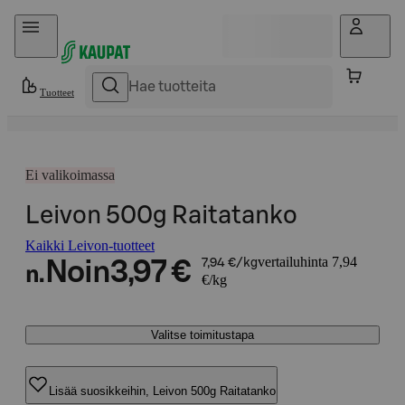
Hyppää sisältöön
Tuotteet
Ei valikoimassa
Leivon 500g Raitatanko
Kaikki Leivon-tuotteet
vertailuhinta 7,94
Noin
3,97 €
7,94 €/kg
n.
€/kg
Valitse toimitustapa
Lisää suosikkeihin, Leivon 500g Raitatanko