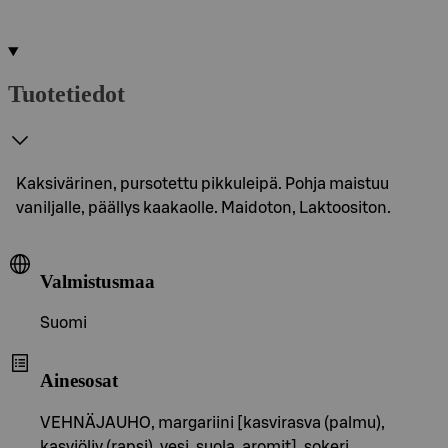
Tuotetiedot
Kaksivärinen, pursotettu pikkuleipä. Pohja maistuu
vaniljalle, päällys kaakaolle. Maidoton, Laktoositon.
Valmistusmaa
Suomi
Ainesosat
VEHNÄJAUHO, margariini [kasvirasva (palmu),
kasviöljy (rapsi), vesi, suola, aromit], sokeri,