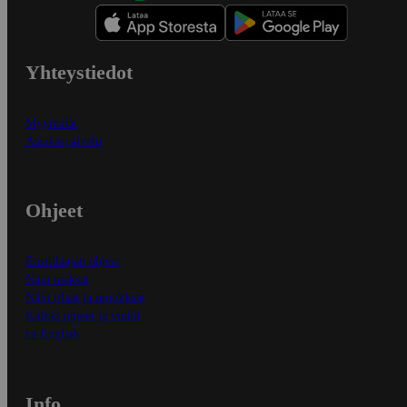
Yhteystiedot
Myymälät
Asiakaspalvelu
Ohjeet
Ensitilaajan ohjeet
Näin maksat
Näin tilaat ja muokkaat
Kaikki ohjeet ja vinkit
In English
Info