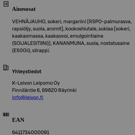
Ainesosat
VEHNÄJAUHO, sokeri, margariini [RSPO-palmurasva,
rapsiöljy, suola, aromit], kookoshiutale, suklaa [sokeri,
kaakaomassa, kaakaovoi, emulgointiaine
(SOIJALESITIINI)], KANANMUNA, suola, nostatusaine
(E500ii), siirappi.
Yhteystiedot
K-Leivon Leipomo Oy
Finniläntie 6, 69820 Räyrinki
info@leivon.fi
EAN
6411734000091