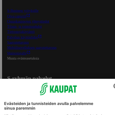
S-Business yrityksille
Oiva-raportit
Osuuskauppojen yhteystiedot
Tilaus- ja toimitusehdot
Tietosuojakäytäntö
Palvelun käyttöehdot
Saavutettavuus
Mobiilisovelluksen saavutettavuus
Mainostajalle
Muuta evästeasetuksia
S-ryhmän palvelut
S-ryhmä
Asiakasomistajuus
Yhteishyvä Ruoka -sovellus
S-ostoslista -sovellus