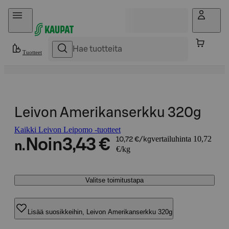
Hyppää sisältöön
Tuotteet
Leivon Amerikanserkku 320g
Kaikki Leivon Leipomo -tuotteet
vertailuhinta 10,72
Noin
3,43 €
10,72 €/kg
n.
€/kg
Valitse toimitustapa
Lisää suosikkeihin, Leivon Amerikanserkku 320g