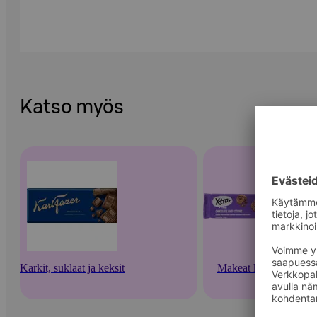
Katso myös
Karkit, suklaat ja keksit
Makeat keksit