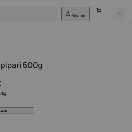
Kirjaudu
ipipari 500g
€
€/kg
stapa