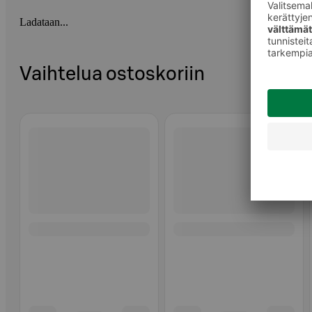
Ladataan...
Vaihtelua ostoskoriin
Ohita listaus