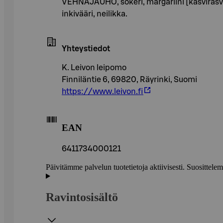
VEHNÄJAUHO, sokeri, margariini [kasvirasva (
inkivääri, neilikka.
Yhteystiedot
K. Leivon leipomo
Finniläntie 6, 69820, Räyrinki, Suomi
https://www.leivon.fi
EAN
6411734000121
Päivitämme palvelun tuotetietoja aktiivisesti. Suositte
Ravintosisältö