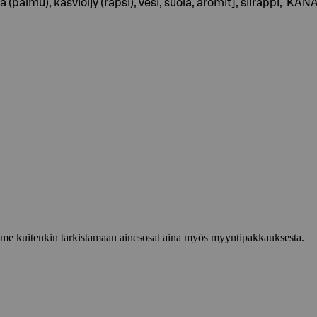
palmu), kasviöljy (rapsi), vesi, suola, aromit], siirappi, KA
lemme kuitenkin tarkistamaan ainesosat aina myös myyntipakkauksesta.