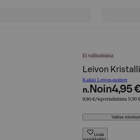
Ei valikoimassa
Leivon Kristall
Kaikki Leivon-tuotteet
Noin
4,95 
n.
vertailuhinta 9,90 
9,90 €/kg
Valitse toimitu
Lisää
suosikkeihin,