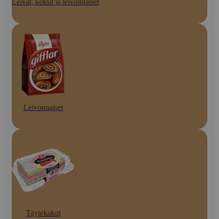
Leivät, keksit ja leivonnaiset
Leivonnaiset
Täytekakut