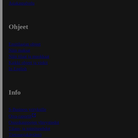
Asiakaspalvelu
Ohjeet
Ensitilaajan ohjeet
Näin maksat
Näin tilaat ja muokkaat
Kaikki ohjeet ja vinkit
In English
Info
S-Business yrityksille
Oiva-raportit
Osuuskauppojen yhteystiedot
Tilaus- ja toimitusehdot
Tietosuojakäytäntö