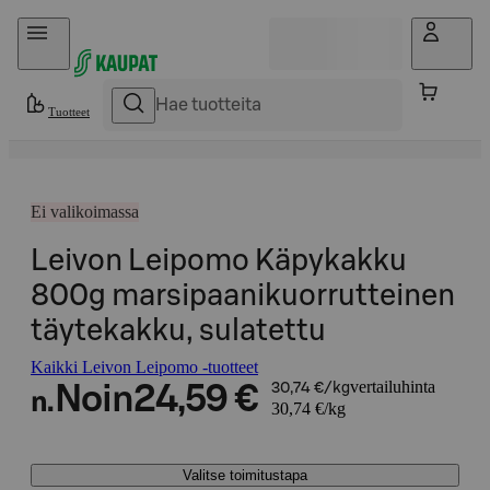
Hyppää sisältöön
Tuotteet
Ei valikoimassa
Leivon Leipomo Käpykakku
800g marsipaanikuorrutteinen
täytekakku, sulatettu
Kaikki Leivon Leipomo -tuotteet
vertailuhinta
Noin
24,59 €
30,74 €/kg
n.
30,74 €/kg
Valitse toimitustapa