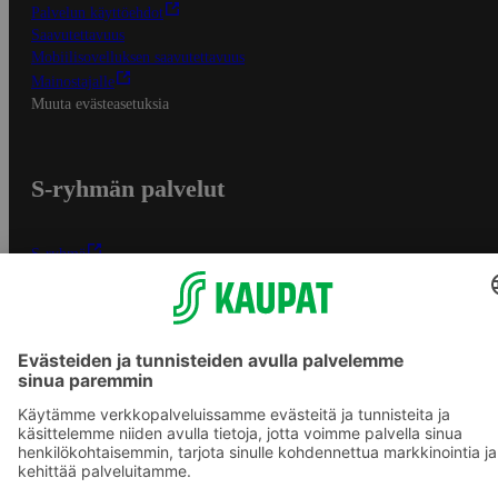
Palvelun käyttöehdot
Saavutettavuus
Mobiilisovelluksen saavutettavuus
Mainostajalle
Muuta evästeasetuksia
S-ryhmän palvelut
S-ryhmä
Asiakasomistajuus
Yhteishyvä Ruoka -sovellus
S-ostoslista -sovellus
Prisma.fi
Sokos.fi
S-Pankki
Yhteishyvä
Sokos Hotels
Raflaamo