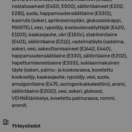
nostatusaineet (E450, E500), säilöntäaineet (E202,
E281), suola, happamuudensäätöaine (E330)),
kuorrute (sokeri, aprikoosinsydän, glukoosisiirappi,
MANTELI, vesi, rypsiöljy, kosteudensäilyttäjät (E420,
E1103), kaakaojauhe, väri (E150c), stabilointiaine
(E401), säilöntäaine (E211)), vadelmatäyte (vadelma,
sokeri, vesi, sakeuttamisaineet (E1442, E440),
happamuudensäätöaine (E330), säilöntäaine (E202),
hapettumisenestoaine (E333)), suklaanmakuinen
täyte (sokeri, palmu- ja kookosrasva, kovetettu
kookosöljy, kaakaojauhe, rypsiöljy, vesi, suola,
emulgointiaine (E475, auringonkukkalesitiini), aromi,
säilöntäaine (E202)), vesi, sokeri, glukoosi,
VEHNÄtärkkelys, kovetettu palmurasva, rommi,
aromit.
Yhteystiedot