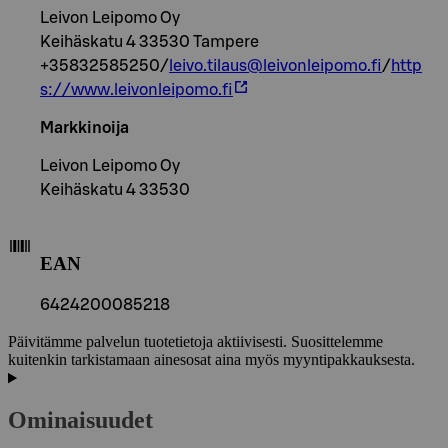
Leivon Leipomo Oy
Keihäskatu 4 33530 Tampere
+35832585250/
leivo.tilaus@leivonleipomo.fi
/
http
s://www.leivonleipomo.fi
Markkinoija
Leivon Leipomo Oy
Keihäskatu 4 33530
EAN
6424200085218
Päivitämme palvelun tuotetietoja aktiivisesti. Suosittelemme
kuitenkin tarkistamaan ainesosat aina myös myyntipakkauksesta.
Ominaisuudet