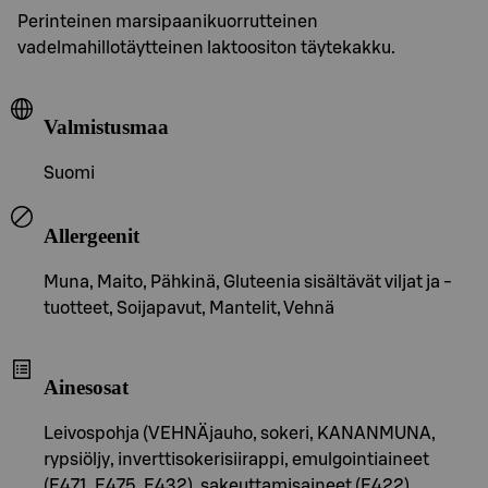
Perinteinen marsipaanikuorrutteinen
vadelmahillotäytteinen laktoositon täytekakku.
Valmistusmaa
Suomi
Allergeenit
Muna, Maito, Pähkinä, Gluteenia sisältävät viljat ja -
tuotteet, Soijapavut, Mantelit, Vehnä
Ainesosat
Leivospohja (VEHNÄjauho, sokeri, KANANMUNA,
rypsiöljy, inverttisokerisiirappi, emulgointiaineet
(E471, E475, E432), sakeuttamisaineet (E422),