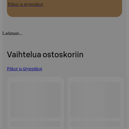
Pitkot ja täytepitkot
Ladataan...
Vaihtelua ostoskoriin
Pitkot ja täytepitkot
Ohita listaus