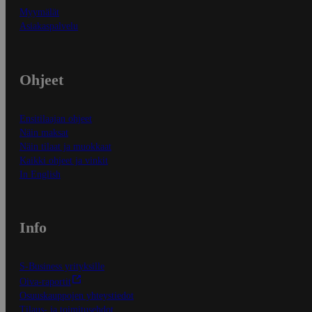
Myymälät
Asiakaspalvelu
Ohjeet
Ensitilaajan ohjeet
Näin maksat
Näin tilaat ja muokkaat
Kaikki ohjeet ja vinkit
In English
Info
S-Business yrityksille
Oiva-raportit
Osuuskauppojen yhteystiedot
Tilaus- ja toimitusehdot