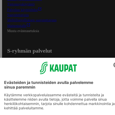
Tietosuojakäytäntö
Palvelun käyttöehdot
Saavutettavuus
Mobiilisovelluksen saavutettavuus
Mainostajalle
Muuta evästeasetuksia
S-ryhmän palvelut
S-ryhmä
Asiakasomistajuus
Yhteishyvä Ruoka -sovellus
S-ostoslista -sovellus
Prisma.fi
Sokos.fi
S-Pankki
Yhteishyvä
Sokos Hotels