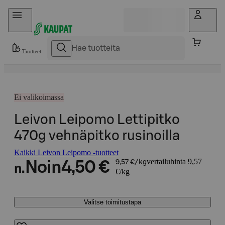
Hyppää sisältöön
Tuotteet
Ei valikoimassa
Leivon Leipomo Lettipitko
470g vehnäpitko rusinoilla
Kaikki Leivon Leipomo -tuotteet
vertailuhinta 9,57
Noin
4,50 €
9,57 €/kg
n.
€/kg
Valitse toimitustapa