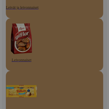
Leivät ja leivonnaiset
Leivonnaiset