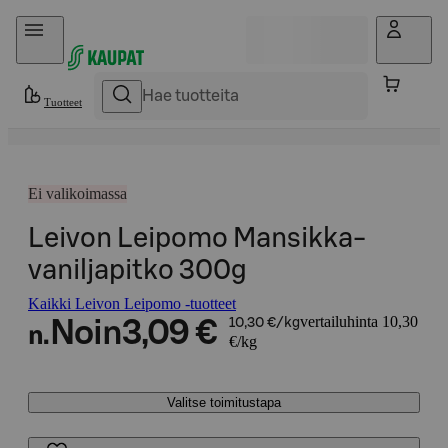
Hyppää sisältöön
Tuotteet
Ei valikoimassa
Leivon Leipomo Mansikka-
vaniljapitko 300g
Kaikki Leivon Leipomo -tuotteet
vertailuhinta 10,30
Noin
3,09 €
10,30 €/kg
n.
€/kg
Valitse toimitustapa