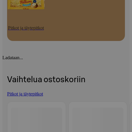
Pitkot ja täytepitkot
Ladataan...
Vaihtelua ostoskoriin
Pitkot ja täytepitkot
Ohita listaus