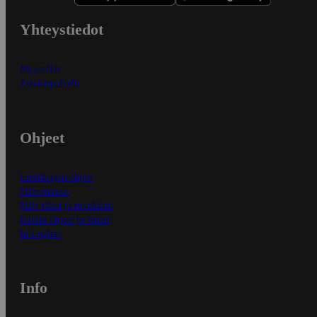
Yhteystiedot
Myymälät
Asiakaspalvelu
Ohjeet
Ensitilaajan ohjeet
Näin maksat
Näin tilaat ja muokkaat
Kaikki ohjeet ja vinkit
In English
Info