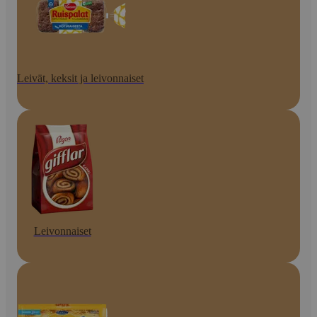
Leivät, keksit ja leivonnaiset
Leivonnaiset