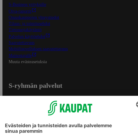
S-Business yrityksille
Oiva-raportit
Osuuskauppojen yhteystiedot
Tilaus- ja toimitusehdot
Tietosuojakäytäntö
Palvelun käyttöehdot
Saavutettavuus
Mobiilisovelluksen saavutettavuus
Mainostajalle
Muuta evästeasetuksia
S-ryhmän palvelut
S-ryhmä
Asiakasomistajuus
Yhteishyvä Ruoka -sovellus
S-ostoslista -sovellus
Prisma.fi
Sokos.fi