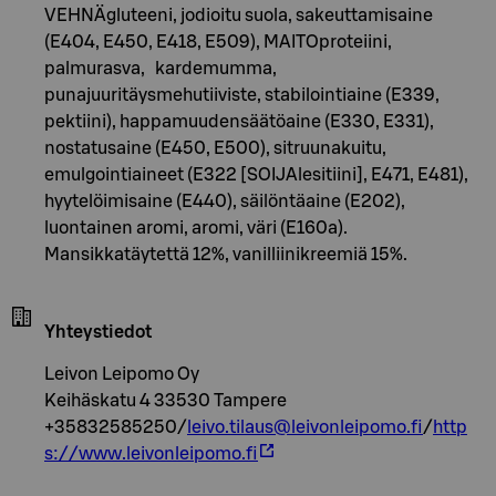
VEHNÄgluteeni, jodioitu suola, sakeuttamisaine
(E404, E450, E418, E509), MAITOproteiini,
palmurasva, kardemumma,
punajuuritäysmehutiiviste, stabilointiaine (E339,
pektiini), happamuudensäätöaine (E330, E331),
nostatusaine (E450, E500), sitruunakuitu,
emulgointiaineet (E322 [SOIJAlesitiini], E471, E481),
hyytelöimisaine (E440), säilöntäaine (E202),
luontainen aromi, aromi, väri (E160a).
Mansikkatäytettä 12%, vanilliinikreemiä 15%.
Yhteystiedot
Leivon Leipomo Oy
Keihäskatu 4 33530 Tampere
+35832585250/
leivo.tilaus@leivonleipomo.fi
/
http
s://www.leivonleipomo.fi