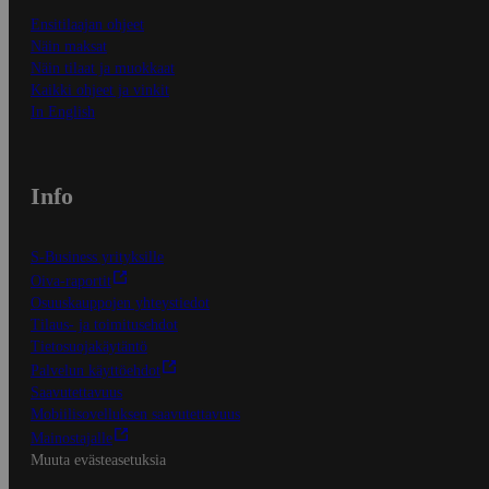
Ensitilaajan ohjeet
Näin maksat
Näin tilaat ja muokkaat
Kaikki ohjeet ja vinkit
In English
Info
S-Business yrityksille
Oiva-raportit
Osuuskauppojen yhteystiedot
Tilaus- ja toimitusehdot
Tietosuojakäytäntö
Palvelun käyttöehdot
Saavutettavuus
Mobiilisovelluksen saavutettavuus
Mainostajalle
Muuta evästeasetuksia