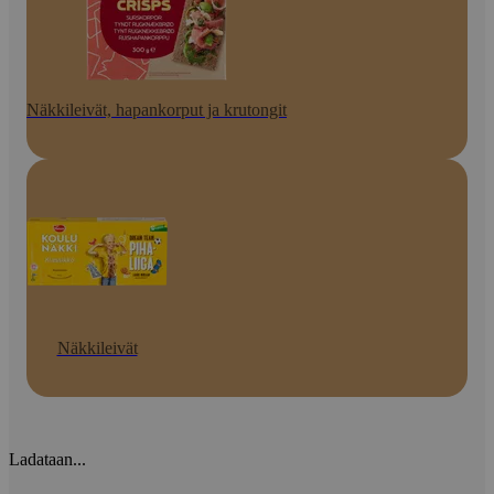
Näkkileivät, hapankorput ja krutongit
Näkkileivät
Ladataan...