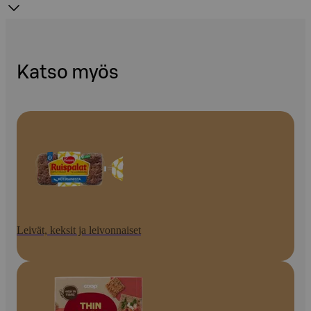
Katso myös
Leivät, keksit ja leivonnaiset