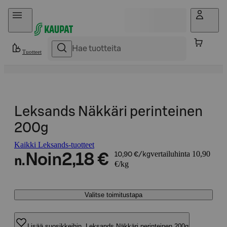
Hyppää sisältöön
Tuotteet
Leksands Näkkäri perinteinen
200g
Kaikki Leksands-tuotteet
vertailuhinta 10,90
Noin
2,18 €
10,90 €/kg
n.
€/kg
Valitse toimitustapa
Lisää suosikkeihin, Leksands Näkkäri perinteinen 200g