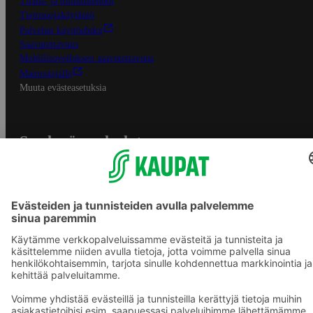
Tilaus- ja toimitusehdot
Tietosuojakäytäntö
Palvelun käyttöehdot
Saavutettavuus
Mobiilisovelluksen saavutettavuus
Mainostajalle
Muuta evästeasetuksia
S-ryhmän palvelut
S-ryhmä
Asiakasomistajuus
Yhteishyvä Ruoka -sovellus
S-ostoslista -sovellus
Prisma.fi
Sokos.fi
S-Pankki
Yhteishyvä
Sokos Hotels