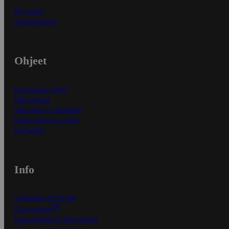
Myymälät
Asiakaspalvelu
Ohjeet
Ensitilaajan ohjeet
Näin maksat
Näin tilaat ja muokkaat
Kaikki ohjeet ja vinkit
In English
Info
S-Business yrityksille
Oiva-raportit
Osuuskauppojen yhteystiedot