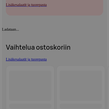
Lisäkesalaatit ja tuorepasta
Ladataan...
Vaihtelua ostoskoriin
Lisäkesalaatit ja tuorepasta
Ohita listaus