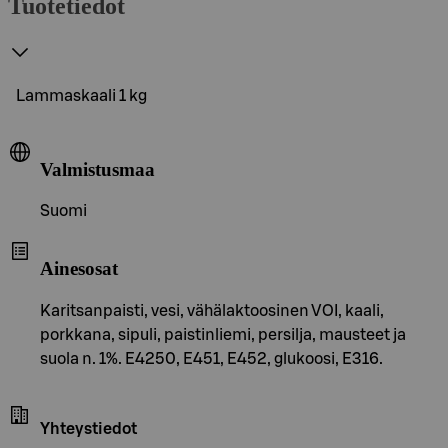
Tuotetiedot
Lammaskaali 1 kg
Valmistusmaa
Suomi
Ainesosat
Karitsanpaisti, vesi, vähälaktoosinen VOI, kaali,
porkkana, sipuli, paistinliemi, persilja, mausteet ja
suola n. 1%. E4250, E451, E452, glukoosi, E316.
Yhteystiedot