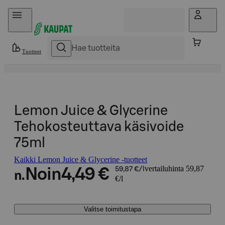
Hyppää sisältöön
Tuotteet
Lemon Juice & Glycerine
Tehokosteuttava käsivoide
75ml
Kaikki Lemon Juice & Glycerine -tuotteet
vertailuhinta 59,87
Noin
4,49 €
59,87 €/l
n.
€/l
Valitse toimitustapa