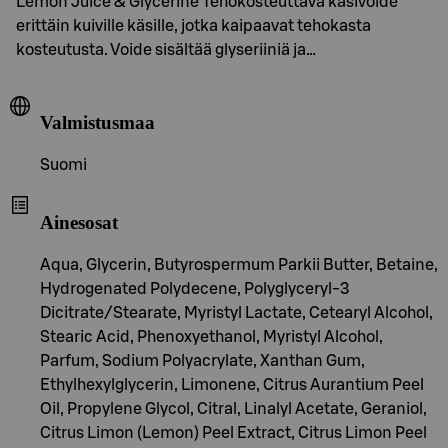
Lemon Juice & Glycerine Tehokosteuttava käsivoide
erittäin kuiville käsille, jotka kaipaavat tehokasta
kosteutusta. Voide sisältää glyseriiniä ja…
Valmistusmaa
Suomi
Ainesosat
Aqua, Glycerin, Butyrospermum Parkii Butter, Betaine,
Hydrogenated Polydecene, Polyglyceryl-3
Dicitrate/Stearate, Myristyl Lactate, Cetearyl Alcohol,
Stearic Acid, Phenoxyethanol, Myristyl Alcohol,
Parfum, Sodium Polyacrylate, Xanthan Gum,
Ethylhexylglycerin, Limonene, Citrus Aurantium Peel
Oil, Propylene Glycol, Citral, Linalyl Acetate, Geraniol,
Citrus Limon (Lemon) Peel Extract, Citrus Limon Peel