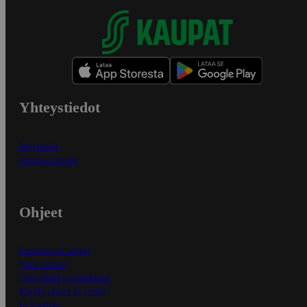
Yhteystiedot
Myymälät
Asiakaspalvelu
Ohjeet
Ensitilaajan ohjeet
Näin maksat
Näin tilaat ja muokkaat
Kaikki ohjeet ja vinkit
In English