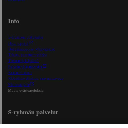
Info
S-Business yrityksille
Oiva-raportit
Osuuskauppojen yhteystiedot
Tilaus- ja toimitusehdot
Tietosuojakäytäntö
Palvelun käyttöehdot
Saavutettavuus
Mobiilisovelluksen saavutettavuus
Mainostajalle
Muuta evästeasetuksia
S-ryhmän palvelut