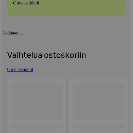
Omenasiiderit
Ladataan...
Vaihtelua ostoskoriin
Omenasiiderit
Ohita listaus