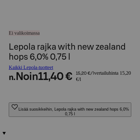
Ei valikoimassa
Lepola rajka with new zealand
hops 6,0% 0,75 l
Kaikki Lepola-tuotteet
vertailuhinta 15,20
Noin
11,40 €
15,20 €/l
n.
€/l
Lisää suosikkeihin, Lepola rajka with new zealand hops 6,0%
0,75 l