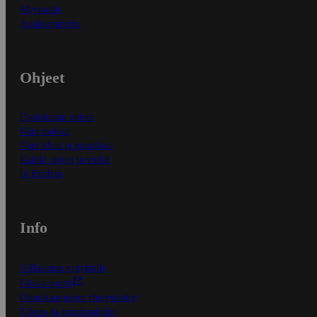
Myymälät
Asiakaspalvelu
Ohjeet
Ensitilaajan ohjeet
Näin maksat
Näin tilaat ja muokkaat
Kaikki ohjeet ja vinkit
In English
Info
S-Business yrityksille
Oiva-raportit
Osuuskauppojen yhteystiedot
Tilaus- ja toimitusehdot