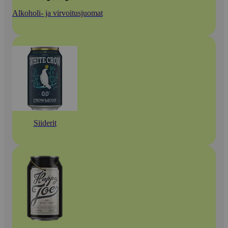
Alkoholi- ja virvoitusjuomat
Siiderit