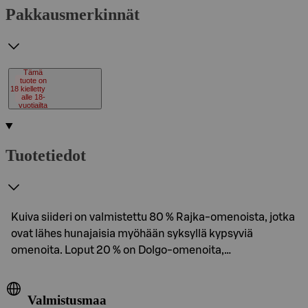
Pakkausmerkinnät
Tämä
tuote on
18
kielletty
alle 18-
vuotiailta
Tuotetiedot
Kuiva siideri on valmistettu 80 % Rajka-omenoista, jotka
ovat lähes hunajaisia ​​myöhään syksyllä kypsyviä
omenoita. Loput 20 % on Dolgo-omenoita,…
Valmistusmaa