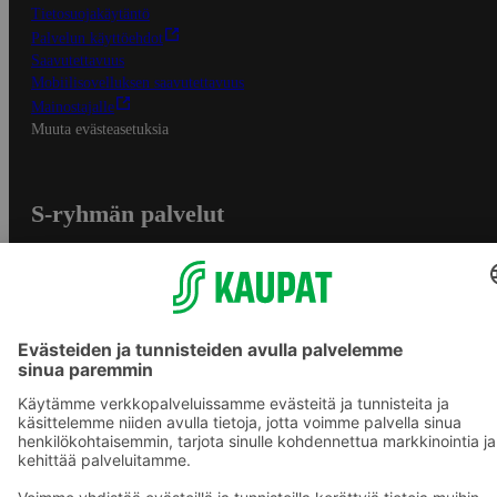
Tietosuojakäytäntö
Palvelun käyttöehdot
Saavutettavuus
Mobiilisovelluksen saavutettavuus
Mainostajalle
Muuta evästeasetuksia
S-ryhmän palvelut
S-ryhmä
Asiakasomistajuus
Yhteishyvä Ruoka -sovellus
S-ostoslista -sovellus
Prisma.fi
Sokos.fi
S-Pankki
Yhteishyvä
Sokos Hotels