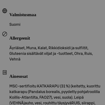
Valmistusmaa
Suomi
Allergeenit
Äyriäiset, Muna, Kalat, Rikkidioksidi ja sulfiitit,
Gluteenia sisältävät viljat ja -tuotteet, Ohra, Ruis,
Vehnä
Ainesosat
MSC-sertifioitu KATKARAPU (31 %) (keitetty, kuorittu
katkarapu (Pandalus borealis, pyydetty pohjatroolilla
Koillis-Atlantilta, FAO27), vesi, suola). Leipä
(VEHNÄjauho, vesi, rouhittu täysjyväRUIS, siirappi,