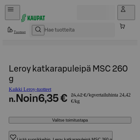
Hyppää sisältöön
Tuotteet
Leroy katkarapuleipä MSC 260
g
Kaikki Leroy-tuotteet
vertailuhinta 24,42
Noin
6,35 €
24,42 €/kg
n.
€/kg
Valitse toimitustapa
Lisää suosikkeihin, Leroy katkarapuleipä MSC 260 g