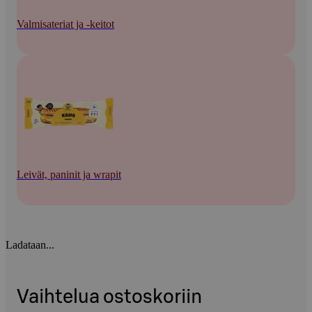
Valmisateriat ja -keitot
Leivät, paninit ja wrapit
Ladataan...
Vaihtelua ostoskoriin