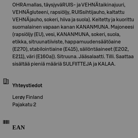
OHRAmallas, täysjyväRUIS- ja VEHNÄtaikinajuuri,
VEHNÄgluteeni, rapsiöljy, RUISsihtijauho, kaltattu
VEHNÄjauho, sokeri, hiiva ja suola). Keitetty ja kuorittu
suomalainen vapaan kanan KANANMUNA. Majoneesi
(rapsiöljy (EU), vesi, KANANMUNA, sokeri, suola,
etikka, sitruunatiiviste, happamuudensäätöaine
(E270), stabilointiaine (E415), säilöntäaineet (E202,
E211), väri (E160a)). Sitruuna. Jääsalaatti. Tilli. Saattaa
sisältää pieniä määriä SULFIITTEJA ja KALAA.
Yhteystiedot
Lerøy Finland
Pajakatu 2
EAN