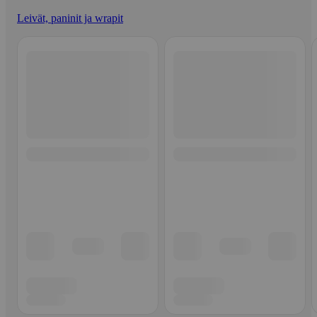
Leivät, paninit ja wrapit
Ohita listaus