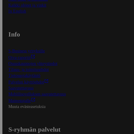
Kaikki ohjeet ja vinkit
In English
Info
S-Business yrityksille
Oiva-raportit
Osuuskauppojen yhteystiedot
Tilaus- ja toimitusehdot
Tietosuojakäytäntö
Palvelun käyttöehdot
Saavutettavuus
Mobiilisovelluksen saavutettavuus
Mainostajalle
Muuta evästeasetuksia
S-ryhmän palvelut