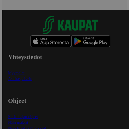
Yhteystiedot
Myymälät
Asiakaspalvelu
Ohjeet
Ensitilaajan ohjeet
Näin maksat
Näin tilaat ja muokkaat