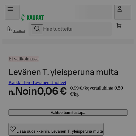
Hyppää sisältöön
Tuotteet
Ei valikoimassa
Levänen T. yleisperuna multa
Kaikki Tero Levänen -tuotteet
vertailuhinta 0,59
Noin
0,06 €
0,59 €/kg
n.
€/kg
Valitse toimitustapa
Lisää suosikkeihin, Levänen T. yleisperuna multa