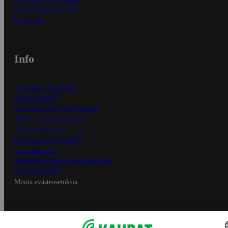
Kaikki ohjeet ja vinkit
In English
Info
S-Business yrityksille
Oiva-raportit
Osuuskauppojen yhteystiedot
Tilaus- ja toimitusehdot
Tietosuojakäytäntö
Palvelun käyttöehdot
Saavutettavuus
Mobiilisovelluksen saavutettavuus
Mainostajalle
Muuta evästeasetuksia
S-ryhmän palvelut