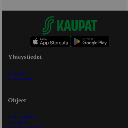
Yhteystiedot
Myymälät
Asiakaspalvelu
Ohjeet
Ensitilaajan ohjeet
Näin maksat
Näin tilaat ja muokkaat