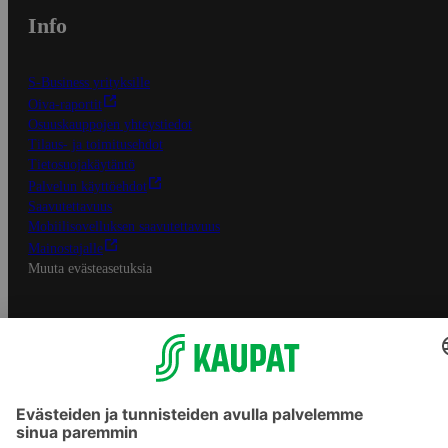
Info
S-Business yrityksille
Oiva-raportit
Osuuskauppojen yhteystiedot
Tilaus- ja toimitusehdot
Tietosuojakäytäntö
Palvelun käyttöehdot
Saavutettavuus
Mobiilisovelluksen saavutettavuus
Mainostajalle
Muuta evästeasetuksia
S-ryhmän palvelut
S-ryhmä
Asiakasomistajuus
Yhteishyvä Ruoka -sovellus