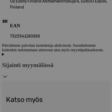
Oy Essity Finland AbItsehallintokuja 6, 02600 Espoo,
Finland
EAN
7322541180816
Päivitämme palvelun tuotetietoja aktiivisesti. Suosittelemme
kuitenkin tarkistamaan ainesosat aina myös myyntipakkauksesta.
Sijainti myymälässä
Katso myös