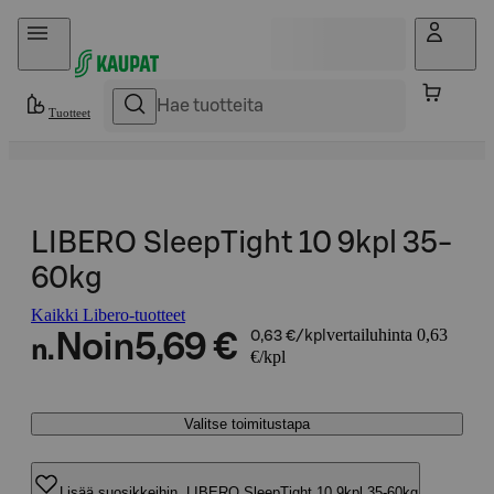
Hyppää sisältöön
Tuotteet
LIBERO SleepTight 10 9kpl 35-
60kg
Kaikki Libero-tuotteet
vertailuhinta 0,63
Noin
5,69 €
0,63 €/kpl
n.
€/kpl
Valitse toimitustapa
Lisää suosikkeihin, LIBERO SleepTight 10 9kpl 35-60kg