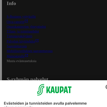
Info
S-Business yrityksille
Oiva-raportit
Osuuskauppojen yhteystiedot
Tilaus- ja toimitusehdot
Tietosuojakäytäntö
Palvelun käyttöehdot
Saavutettavuus
Mobiilisovelluksen saavutettavuus
Mainostajalle
Muuta evästeasetuksia
S-ryhmän palvelut
S-ryhmä
Asiakasomistajuus
Yhteishyvä Ruoka -sovellus