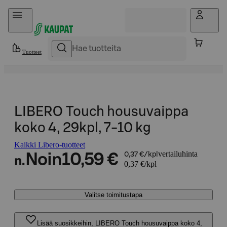
Hyppää sisältöön
Tuotteet
LIBERO Touch housuvaippa
koko 4, 29kpl, 7-10 kg
Kaikki Libero-tuotteet
vertailuhinta
Noin
10,59 €
0,37 €/kpl
n.
0,37 €/kpl
Valitse toimitustapa
Lisää suosikkeihin, LIBERO Touch housuvaippa koko 4,