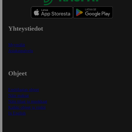
Yhteystiedot
Myymälät
Asiakaspalvelu
Ohjeet
Ensitilaajan ohjeet
Näin maksat
Näin tilaat ja muokkaat
Kaikki ohjeet ja vinkit
In English