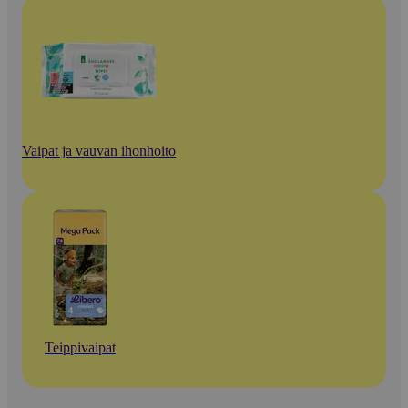
Vaipat ja vauvan ihonhoito
Teippivaipat