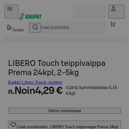
Hyppää sisältöön
Tuotteet
LIBERO Touch teippivaippa
Prema 24kpl, 2-5kg
Kaikki Libero Touch -tuotteet
vertailuhinta 0,18
Noin
4,29 €
0,18 €/kpl
n.
€/kpl
Valitse toimitustapa
Lisää suosikkeihin, LIBERO Touch teippivaippa Prema 24kpl,