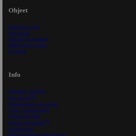
Ohjeet
Ensitilaajan ohjeet
Näin maksat
Näin tilaat ja muokkaat
Kaikki ohjeet ja vinkit
In English
Info
S-Business yrityksille
Oiva-raportit
Osuuskauppojen yhteystiedot
Tilaus- ja toimitusehdot
Tietosuojakäytäntö
Palvelun käyttöehdot
Saavutettavuus
Mobiilisovelluksen saavutettavuus