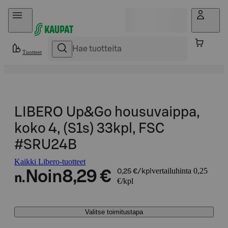
Hyppää sisältöön
Tuotteet
LIBERO Up&Go housuvaippa,
koko 4, (S1s) 33kpl, FSC
#SRU24B
Kaikki Libero-tuotteet
vertailuhinta 0,25
Noin
8,29 €
0,25 €/kpl
n.
€/kpl
Valitse toimitustapa