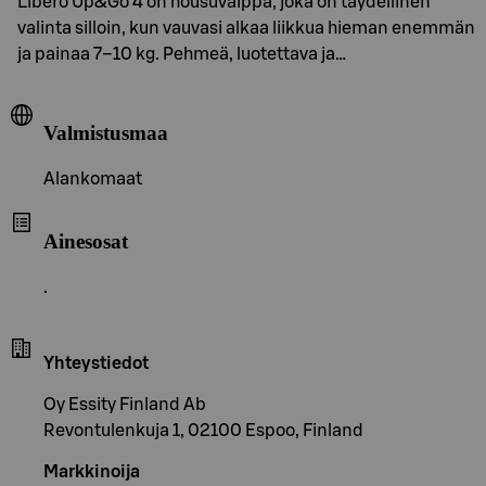
Libero Up&Go 4 on housuvaippa, joka on täydellinen
valinta silloin, kun vauvasi alkaa liikkua hieman enemmän
ja painaa 7–10 kg. Pehmeä, luotettava ja…
Valmistusmaa
Alankomaat
Ainesosat
.
Yhteystiedot
Oy Essity Finland Ab
Revontulenkuja 1, 02100 Espoo, Finland
Markkinoija