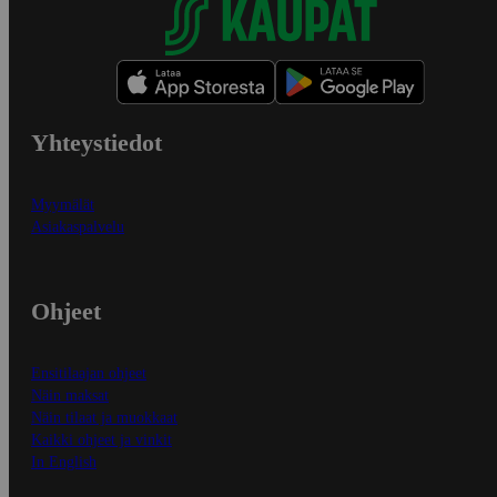
Yhteystiedot
Myymälät
Asiakaspalvelu
Ohjeet
Ensitilaajan ohjeet
Näin maksat
Näin tilaat ja muokkaat
Kaikki ohjeet ja vinkit
In English