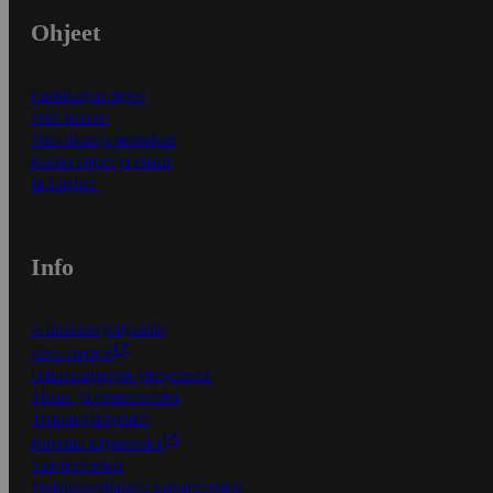
Ohjeet
Ensitilaajan ohjeet
Näin maksat
Näin tilaat ja muokkaat
Kaikki ohjeet ja vinkit
In English
Info
S-Business yrityksille
Oiva-raportit
Osuuskauppojen yhteystiedot
Tilaus- ja toimitusehdot
Tietosuojakäytäntö
Palvelun käyttöehdot
Saavutettavuus
Mobiilisovelluksen saavutettavuus