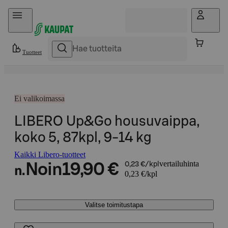
Hyppää sisältöön
Tuotteet
Ei valikoimassa
LIBERO Up&Go housuvaippa,
koko 5, 87kpl, 9-14 kg
Kaikki Libero-tuotteet
vertailuhinta
Noin
19,90 €
0,23 €/kpl
n.
0,23 €/kpl
Valitse toimitustapa