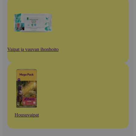
Vaipat ja vauvan ihonhoito
Housuvaipat