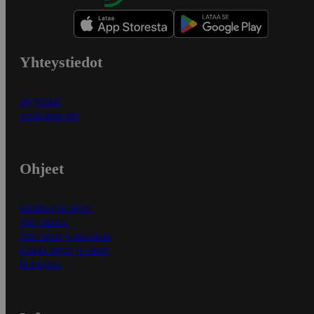
Yhteystiedot
Myymälät
Asiakaspalvelu
Ohjeet
Ensitilaajan ohjeet
Näin maksat
Näin tilaat ja muokkaat
Kaikki ohjeet ja vinkit
In English