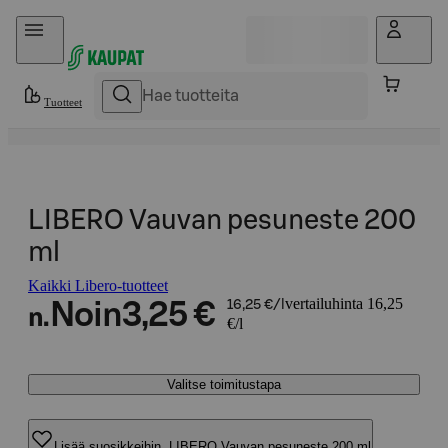
Hyppää sisältöön
Tuotteet
LIBERO Vauvan pesuneste 200
ml
Kaikki Libero-tuotteet
vertailuhinta 16,25
Noin
3,25 €
16,25 €/l
n.
€/l
Valitse toimitustapa
Lisää suosikkeihin, LIBERO Vauvan pesuneste 200 ml