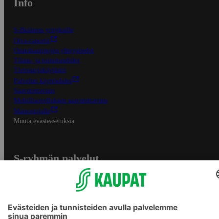
Info
S-Business yrityksille
Oiva-raportit
Osuuskauppojen yhteystiedot
Tilaus- ja toimitusehdot
Tietosuojakäytäntö
Palvelun käyttöehdot
Saavutettavuus
Mobiilisovelluksen saavutettavuus
Mainostajalle
Muuta evästeasetuksia
S-ryhmän palvelut
S-ryhmä
Asiakasomistajuus
Yhteishyvä Ruoka -sovellus
S-ostoslista -sovellus