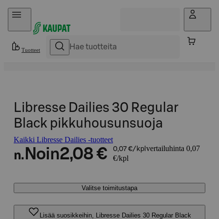
Hyppää sisältöön
Tuotteet
Libresse Dailies 30 Regular
Black pikkuhousunsuoja
Kaikki Libresse Dailies -tuotteet
vertailuhinta 0,07
Noin
2,08 €
0,07 €/kpl
n.
€/kpl
Valitse toimitustapa
Lisää suosikkeihin, Libresse Dailies 30 Regular Black