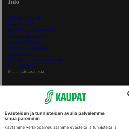
Info
S-Business yrityksille
Oiva-raportit
Osuuskauppojen yhteystiedot
Tilaus- ja toimitusehdot
Tietosuojakäytäntö
Palvelun käyttöehdot
Saavutettavuus
Mobiilisovelluksen saavutettavuus
Mainostajalle
Muuta evästeasetuksia
S-ryhmän palvelut
S-ryhmä
Asiakasomistajuus
Yhteishyvä Ruoka -sovellus