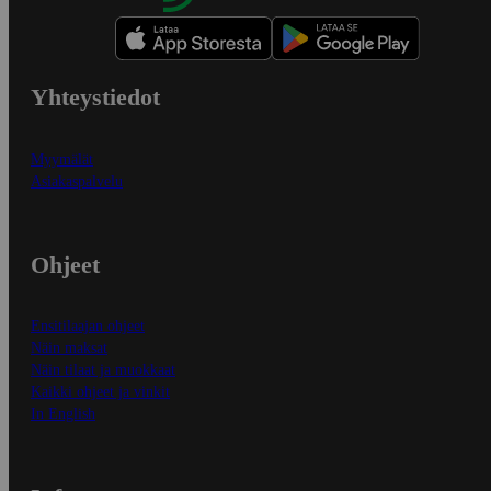
Yhteystiedot
Myymälät
Asiakaspalvelu
Ohjeet
Ensitilaajan ohjeet
Näin maksat
Näin tilaat ja muokkaat
Kaikki ohjeet ja vinkit
In English