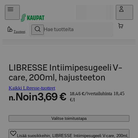
Hyppää sisältöön
Tuotteet
LIBRESSE Intiimipesugeeli V-
care, 200ml, hajusteeton
Kaikki Libresse-tuotteet
vertailuhinta 18,45
Noin
3,69 €
18,45 €/l
n.
€/l
Valitse toimitustapa
Lisää suosikkeihin, LIBRESSE Intiimipesugeeli V-care, 200ml,