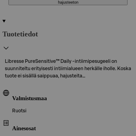
hajusteeton
Tuotetiedot
Libresse PureSensitive™ Daily -intiimipesugeeli on
suunniteltu erityisesti intiimialueen herkälle iholle. Koska
tuote ei sisällä saippuaa, hajusteita…
Valmistusmaa
Ruotsi
Ainesosat