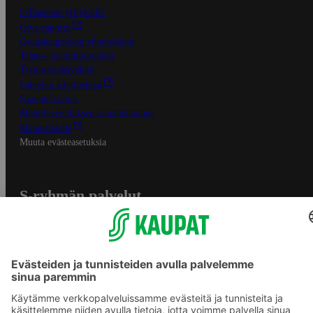
S-Business yrityksille
Oiva-raportit
Osuuskauppojen yhteystiedot
Tilaus- ja toimitusehdot
Tietosuojakäytäntö
Palvelun käyttöehdot
Saavutettavuus
Mobiilisovelluksen saavutettavuus
Mainostajalle
Muuta evästeasetuksia
S-ryhmän palvelut
S-ryhmä
Asiakasomistajuus
Yhteishyvä Ruoka -sovellus
S-ostoslista -sovellus
Prisma.fi