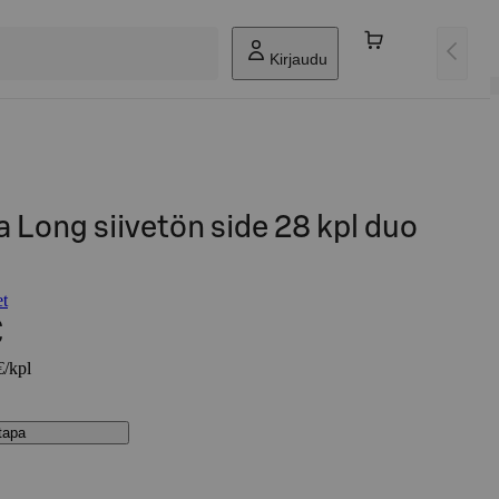
Kirjaudu
 Long siivetön side 28 kpl duo
et
€
€/kpl
stapa