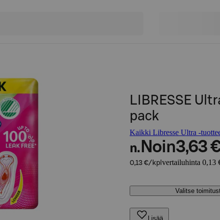
LIBRESSE Ultra
pack
Kaikki Libresse Ultra -tuotte
Noin
3,63 
n.
vertailuhinta 0,13 
0,13 €/kpl
Valitse toimitu
Lisää