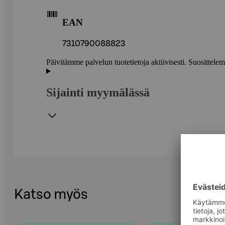
EAN
7310790088823
Päivitämme palvelun tuotetietoja aktiivisesti. Suositte
Sijainti myymälässä
Katso myös