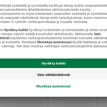
ienia
Siteet