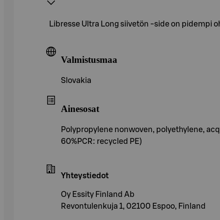
Libresse Ultra Long siivetön -side on pidempi 
Valmistusmaa
Slovakia
Ainesosat
Polypropylene nonwoven, polyethylene, acqui
60%PCR: recycled PE)
Yhteystiedot
Oy Essity Finland Ab
Revontulenkuja 1, 02100 Espoo, Finland