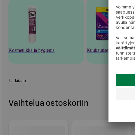
Kosmetiikka ja hygienia
Kuukautiset ja intiimihyg
Ladataan...
Vaihtelua ostoskoriin
Ohita listaus