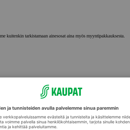
lemme kuitenkin tarkistamaan ainesosat aina myös myyntipakkauksesta.