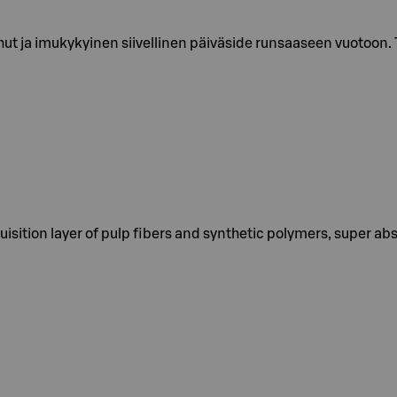
ohut ja imukykyinen siivellinen päiväside runsaaseen vuotoon
sition layer of pulp fibers and synthetic polymers, super abs