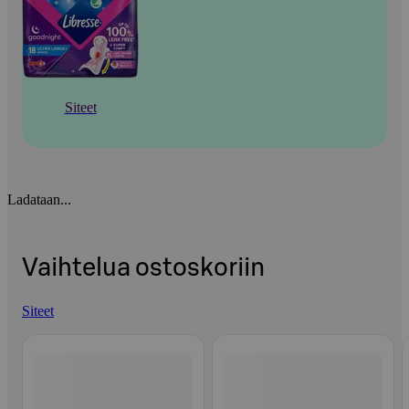
Siteet
Ladataan...
Vaihtelua ostoskoriin
Siteet
Ohita listaus