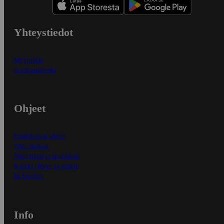
Yhteystiedot
Myymälät
Asiakaspalvelu
Ohjeet
Ensitilaajan ohjeet
Näin maksat
Näin tilaat ja muokkaat
Kaikki ohjeet ja vinkit
In English
Info