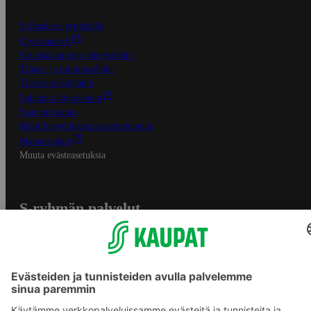
S-Business yrityksille
Oiva-raportit
Osuuskauppojen yhteystiedot
Tilaus- ja toimitusehdot
Tietosuojakäytäntö
Palvelun käyttöehdot
Saavutettavuus
Mobiilisovelluksen saavutettavuus
Mainostajalle
Muuta evästeasetuksia
S-ryhmän palvelut
S-ryhmä
Asiakasomistajuus
Yhteishyvä Ruoka -sovellus
S-ostoslista -sovellus
Prisma.fi