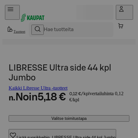
Hyppää sisältöön
Tuotteet
LIBRESSE Ultra side 44 kpl
Jumbo
Kaikki Libresse Ultra -tuotteet
vertailuhinta 0,12
Noin
5,18 €
0,12 €/kpl
n.
€/kpl
Valitse toimitustapa
Lisää suosikkeihin, LIBRESSE Ultra side 44 kpl Jumbo