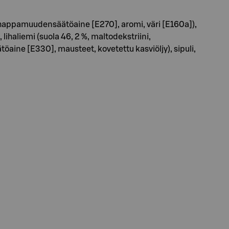
], happamuudensäätöaine [E270], aromi, väri [E160a]),
 lihaliemi (suola 46, 2 %, maltodekstriini,
öaine [E330], mausteet, kovetettu kasviöljy), sipuli,