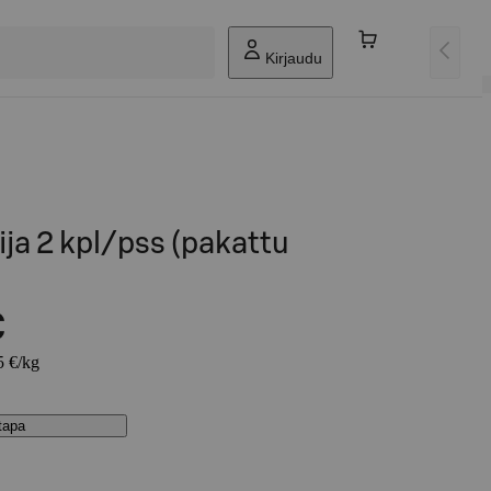
Kirjaudu
ija 2 kpl/pss (pakattu
)
€
5 €/kg
stapa