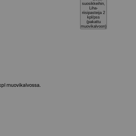
suosikkeihin,
Liha-
riisipasteija 2
kpl/pss
(pakattu
muovikalvoon)
 kpl muovikalvossa.