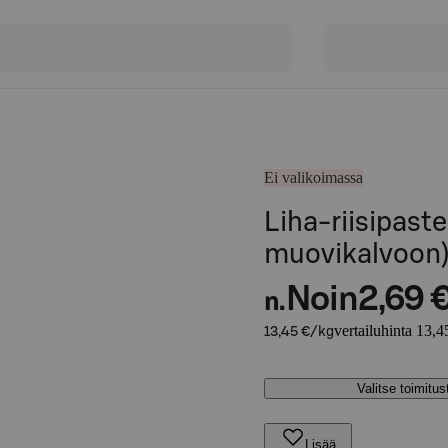
Ei valikoimassa
Liha-riisipaste
muovikalvoon
Noin
2,69 
n.
vertailuhinta 13,4
13,45 €/kg
Valitse toimitu
Lisää