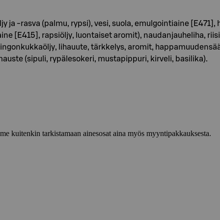
y ja -rasva (palmu, rypsi), vesi, suola, emulgointiaine [E471
e [E415], rapsiöljy, luontaiset aromit), naudanjauheliha, riisi,
ingonkukkaöljy, lihauute, tärkkelys, aromit, happamuudensäät
uste (sipuli, rypälesokeri, mustapippuri, kirveli, basilika).
lemme kuitenkin tarkistamaan ainesosat aina myös myyntipakkauksesta.