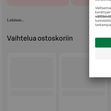
Ladataan...
Vaihtelua ostoskoriin
Ohita listaus