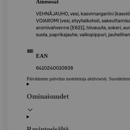
Ainesosat
VEHNÄJAUHO, vesi, kasvimargariini (kasviölj
VOIAROMI (vesi, etyylialkoholi, sakeuttamisain
aromivahvenne [E621], hiivauute, sokeri, aur
suola, paprikajauhe, valkopippuri, jauhelihama
EAN
6410240010938
Päivitämme palvelun tuotetietoja aktiivisesti. Suositte
Ominaisuudet
Ravintosisältö