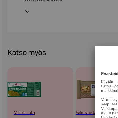
Katso myös
Valmisruoka
Valmisateriat ja -keitot