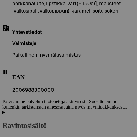
porkkanauute, lipstikka, väri (E 150c)], mausteet
(valkosipuli, valkopippuri), karamellisoitu sokeri.
Yhteystiedot
Valmistaja
Paikallinen myymälävalmistus
EAN
2006988300000
Päivitämme palvelun tuotetietoja aktiivisesti. Suosittelemme
kuitenkin tarkistamaan ainesosat aina myös myyntipakkauksesta.
Ravintosisältö