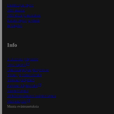
Ensitilaajan ohjeet
Näin maksat
Näin tilaat ja muokkaat
Kaikki ohjeet ja vinkit
In English
Info
S-Business yrityksille
Oiva-raportit
Osuuskauppojen yhteystiedot
Tilaus- ja toimitusehdot
Tietosuojakäytäntö
Palvelun käyttöehdot
Saavutettavuus
Mobiilisovelluksen saavutettavuus
Mainostajalle
Muuta evästeasetuksia