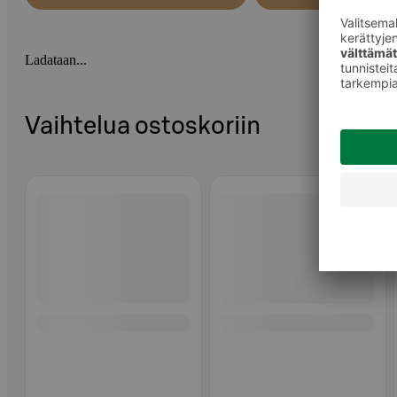
Ladataan...
Vaihtelua ostoskoriin
Ohita listaus