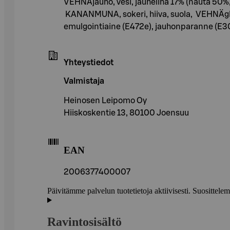
VEHNÄjauho, vesi, jauheliha 17% (nauta 50%, si
KANANMUNA, sokeri, hiiva, suola, VEHNÄglutee
emulgointiaine (E472e), jauhonparanne (E3
Yhteystiedot
Valmistaja
Heinosen Leipomo Oy
Hiiskoskentie 13, 80100 Joensuu
EAN
2006377400007
Päivitämme palvelun tuotetietoja aktiivisesti. Suositte
Ravintosisältö