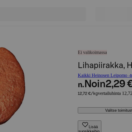
Ei valikoimassa
Lihapiirakka,
Kaikki Heinosen Leipomo -tu
Noin
2,29 
n.
vertailuhinta 12,7
12,72 €/kg
Valitse toimitu
Lisää
suosikkeihin,