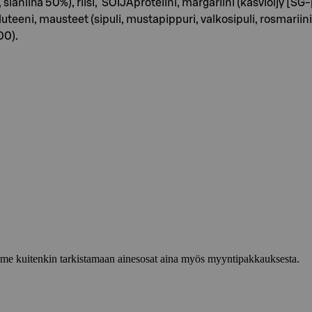
anliha 50%), riisi, SOIJAproteiini, margariini (kasviöljy [SG-pa
ni, mausteet (sipuli, mustapippuri, valkosipuli, rosmariini, b
00).
lemme kuitenkin tarkistamaan ainesosat aina myös myyntipakkauksesta.