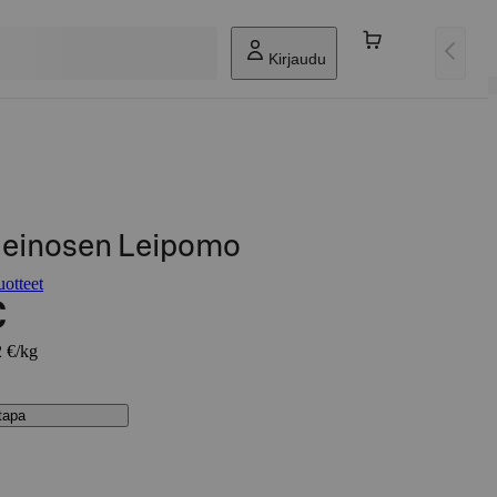
Kirjaudu
 Heinosen Leipomo
otteet
€
2 €/kg
stapa