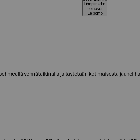
Lihapiirakka,
Heinosen
Leipomo
meällä vehnätaikinalla ja täytetään kotimaisesta jauhelihasta