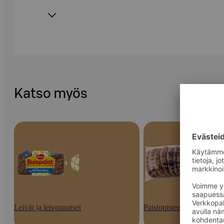
Katso myös
Leivät ja leivonnaiset
Paistopisteen tuotteet