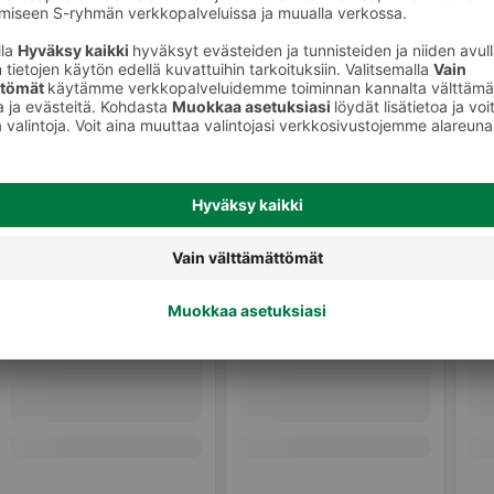
Muu tuore valmisruoka