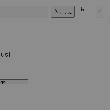
Kirjaudu
uusi
stapa