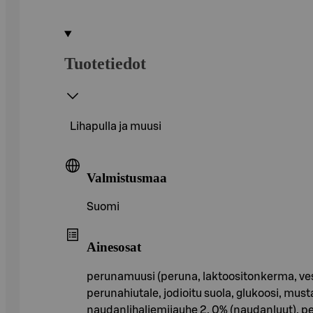
Tuotetiedot
Lihapulla ja muusi
Valmistusmaa
Suomi
Ainesosat
perunamuusi (peruna, laktoositonkerma, vesi,
perunahiutale, jodioitu suola, glukoosi, musta
naudanlihaliemijauhe 2, 0% (naudanluut), per