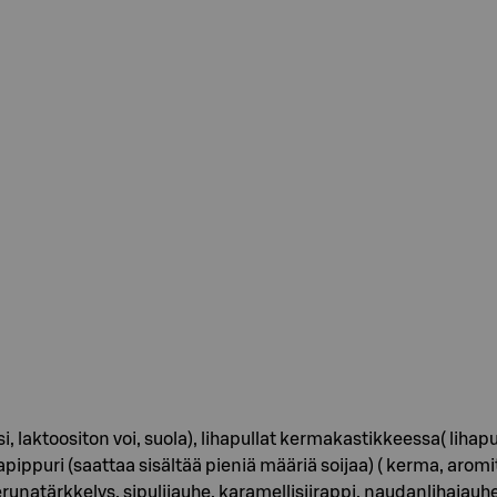
 laktoositon voi, suola), lihapullat kermakastikkeessa( lihapu
pippuri (saattaa sisältää pieniä määriä soijaa) ( kerma, aromit
unatärkkelys, sipulijauhe, karamellisiirappi, naudanlihajauhe 