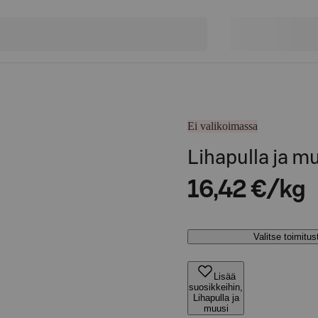
Ei valikoimassa
Lihapulla ja m
16,42 €/kg
Valitse toimitu
Lisää
suosikkeihin,
Lihapulla ja
muusi