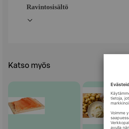
Ravintosisältö
Katso myös