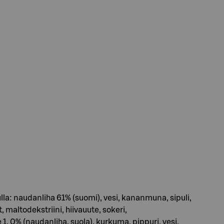
lla: naudanliha 61% (suomi), vesi, kananmuna, sipuli,
, maltodekstriini, hiivauute, sokeri,
1, 0% (naudanliha, suola), kurkuma, pippuri, vesi,