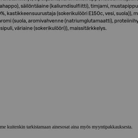
appo), säilöntäaine (kaliumdisulfiitti), timjami, mustapippuri, 
0%, kastikkeensuurustaja (sokerikulööri E150c, vesi, suola)), m
iaromi (suola, aromivahvenne (natriumglutamaatti), proteiinihyd
 sipuli, väriaine (sokerikulööri)), maissitärkkelys.
lemme kuitenkin tarkistamaan ainesosat aina myös myyntipakkauksesta.