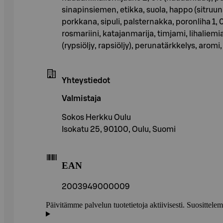
sinapinsiemen, etikka, suola, happo (sitruunah
porkkana, sipuli, palsternakka, poronliha 1, 
rosmariini, katajanmarija, timjami, lihaliem
(rypsiöljy, rapsiöljy), perunatärkkelys, aromi,
Yhteystiedot
Valmistaja
Sokos Herkku Oulu
Isokatu 25, 90100, Oulu, Suomi
EAN
2003949000009
Päivitämme palvelun tuotetietoja aktiivisesti. Suositte