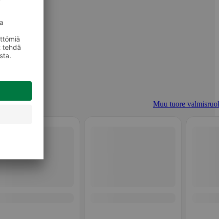
Muu tuore valmisruo