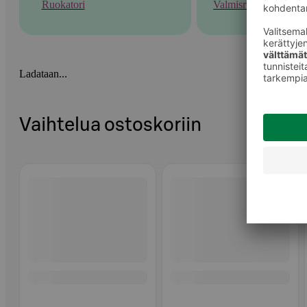
Ruokatori
Valmisruoka
Ladataan...
Vaihtelua ostoskoriin
Ohita listaus