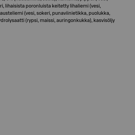
lihaisista poronluista keitetty lihaliemi (vesi,
austeliemi (vesi, sokeri, punaviinietikka, puolukka,
rolysaatti (rypsi, maissi, auringonkukka), kasvisöljy