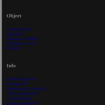
Ohjeet
Ensitilaajan ohjeet
Näin maksat
Näin tilaat ja muokkaat
Kaikki ohjeet ja vinkit
In English
Info
S-Business yrityksille
Oiva-raportit
Osuuskauppojen yhteystiedot
Tilaus- ja toimitusehdot
Tietosuojakäytäntö
Palvelun käyttöehdot