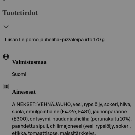
Tuotetiedot
Liisan Leipomo jauheliha-pizzaleipä irto 170 g
Valmistusmaa
Suomi
Ainesosat
AINEKSET: VEHNÄJAUHO, vesi, rypsiöljy, sokeri, hiiva,
suola, emulgointiaine (E472e, E481), jauhonparanne
(E300), entsyymi, naudanjauheliha (perunakuitu 10%),
paahdettu sipuli, chilimajoneesi (vesi, rypsiöljy, sokeri,
etikka, tomaattisose, maissitärkkelys,