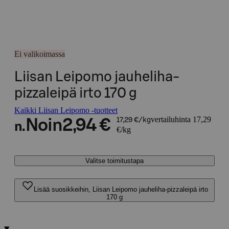
Ei valikoimassa
Liisan Leipomo jauheliha-
pizzaleipä irto 170 g
Kaikki Liisan Leipomo -tuotteet
vertailuhinta 17,29
Noin
2,94 €
17,29 €/kg
n.
€/kg
Valitse toimitustapa
Lisää suosikkeihin, Liisan Leipomo jauheliha-pizzaleipä irto
170 g