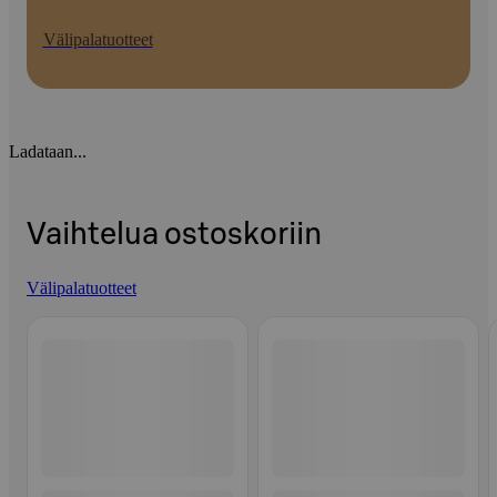
Välipalatuotteet
Ladataan...
Vaihtelua ostoskoriin
Välipalatuotteet
Ohita listaus