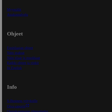
Myymälät
Asiakaspalvelu
Ohjeet
Ensitilaajan ohjeet
Näin maksat
Näin tilaat ja muokkaat
Kaikki ohjeet ja vinkit
In English
Info
S-Business yrityksille
Oiva-raportit
Osuuskauppojen yhteystiedot