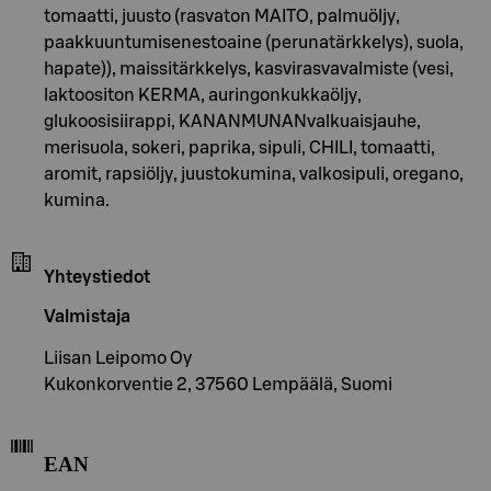
tomaatti, juusto (rasvaton MAITO, palmuöljy,
paakkuuntumisenestoaine (perunatärkkelys), suola,
hapate)), maissitärkkelys, kasvirasvavalmiste (vesi,
laktoositon KERMA, auringonkukkaöljy,
glukoosisiirappi, KANANMUNANvalkuaisjauhe,
merisuola, sokeri, paprika, sipuli, CHILI, tomaatti,
aromit, rapsiöljy, juustokumina, valkosipuli, oregano,
kumina.
Yhteystiedot
Valmistaja
Liisan Leipomo Oy
Kukonkorventie 2, 37560 Lempäälä, Suomi
EAN