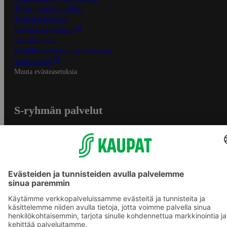
Tilaus- ja toimitusehdot
Tietosuojakäytäntö
Palvelun käyttöehdot
Saavutettavuus
Mobiilisovelluksen saavutettavuus
Mainostajalle
Muuta evästeasetuksia
S-ryhmän palvelut
S-ryhmä
Asiakasomistajuus
Yhteishyvä Ruoka -sovellus
S-ostoslista -sovellus
Prisma.fi
Sokos.fi
S-Pankki
Yhteishyvä