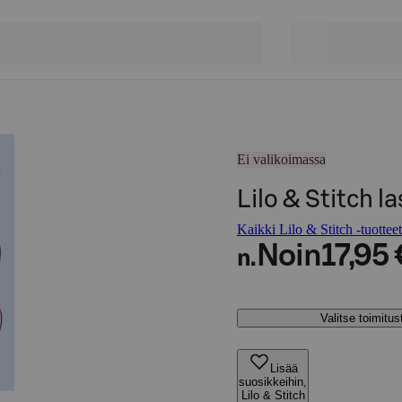
Ei valikoimassa
Lilo & Stitch l
Kaikki Lilo & Stitch -tuotteet
Noin
17,95 
n.
Valitse toimitu
Lisää
suosikkeihin,
Lilo & Stitch