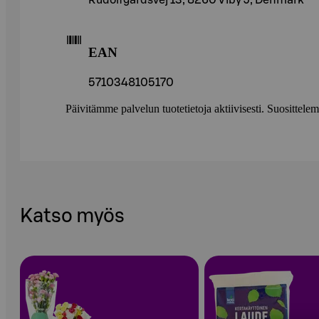
Rudolfgårdsvej 13, 8260 Viby J, Denmark
EAN
5710348105170
Päivitämme palvelun tuotetietoja aktiivisesti. Suositte
Katso myös