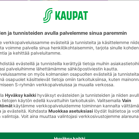
Kylpypyyhkeet