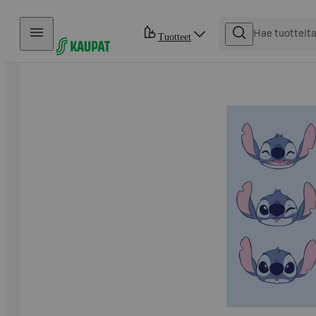
Hyppää sisältöön
Tuotteet