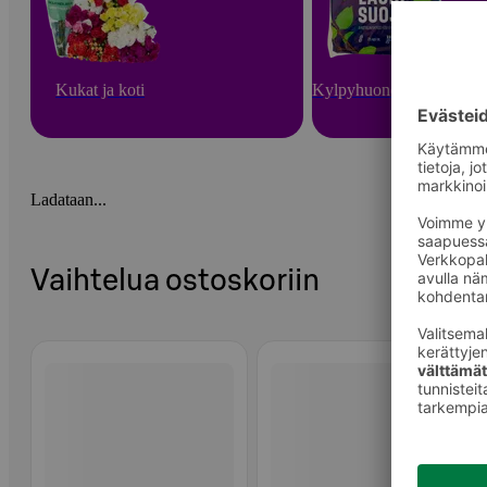
Kukat ja koti
Kylpyhuone ja sauna
Ladataan...
Vaihtelua ostoskoriin
Ohita listaus