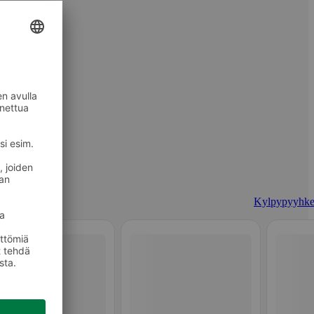
Kylpypyyhke