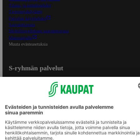
Tilaus- ja toimitusehdot
Tietosuojakäytäntö
Palvelun käyttöehdot
Saavutettavuus
Mobiilisovelluksen saavutettavuus
Mainostajalle
Muuta evästeasetuksia
S-ryhmän palvelut
S-ryhmä
Asiakasomistajuus
Yhteishyvä Ruoka -sovellus
S-ostoslista -sovellus
Prisma.fi
Sokos.fi
S-Pankki
Yhteishyvä