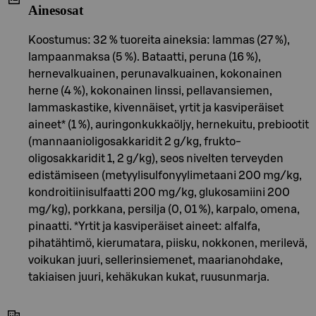
Ainesosat
Koostumus: 32 % tuoreita aineksia: lammas (27 %),
lampaanmaksa (5 %). Bataatti, peruna (16 %),
hernevalkuainen, perunavalkuainen, kokonainen
herne (4 %), kokonainen linssi, pellavansiemen,
lammaskastike, kivennäiset, yrtit ja kasviperäiset
aineet* (1 %), auringonkukkaöljy, hernekuitu, prebiootit
(mannaanioligosakkaridit 2 g/kg, frukto-
oligosakkaridit 1, 2 g/kg), seos nivelten terveyden
edistämiseen (metyylisulfonyylimetaani 200 mg/kg,
kondroitiinisulfaatti 200 mg/kg, glukosamiini 200
mg/kg), porkkana, persilja (0, 01 %), karpalo, omena,
pinaatti. *Yrtit ja kasviperäiset aineet: alfalfa,
pihatähtimö, kierumatara, piisku, nokkonen, merilevä,
voikukan juuri, sellerinsiemenet, maarianohdake,
takiaisen juuri, kehäkukan kukat, ruusunmarja.