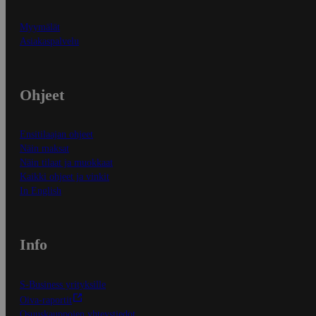
Myymälät
Asiakaspalvelu
Ohjeet
Ensitilaajan ohjeet
Näin maksat
Näin tilaat ja muokkaat
Kaikki ohjeet ja vinkit
In English
Info
S-Business yrityksille
Oiva-raportit
Osuuskauppojen yhteystiedot