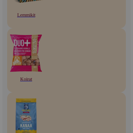
Lemmikit
Koirat