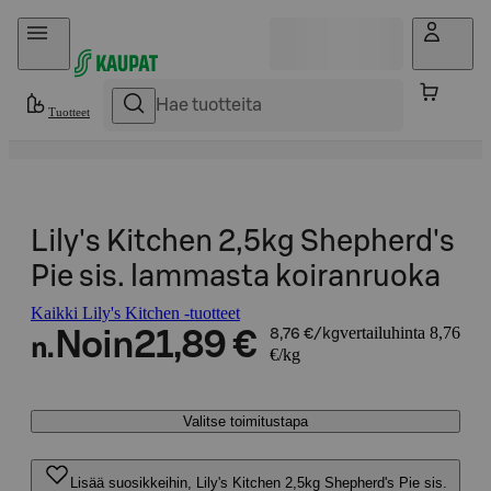
Hyppää sisältöön
Tuotteet
Lily's Kitchen 2,5kg Shepherd's
Pie sis. lammasta koiranruoka
Kaikki Lily's Kitchen -tuotteet
vertailuhinta 8,76
Noin
21,89 €
8,76 €/kg
n.
€/kg
Valitse toimitustapa
Lisää suosikkeihin, Lily's Kitchen 2,5kg Shepherd's Pie sis.