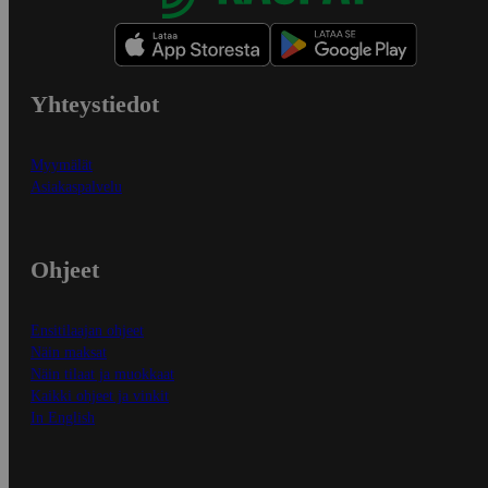
Yhteystiedot
Myymälät
Asiakaspalvelu
Ohjeet
Ensitilaajan ohjeet
Näin maksat
Näin tilaat ja muokkaat
Kaikki ohjeet ja vinkit
In English