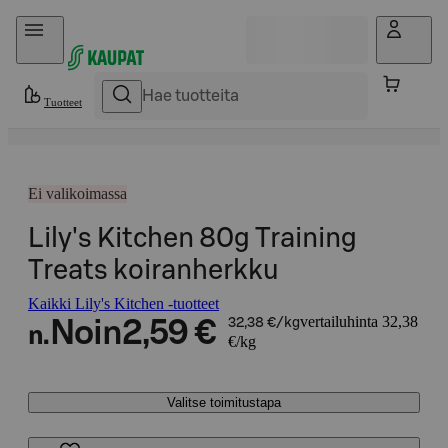
Hyppää sisältöön
Tuotteet
Ei valikoimassa
Lily's Kitchen 80g Training
Treats koiranherkku
Kaikki Lily's Kitchen -tuotteet
vertailuhinta 32,38
Noin
2,59 €
32,38 €/kg
n.
€/kg
Valitse toimitustapa