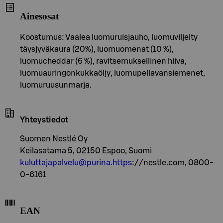
Ainesosat
Koostumus: Vaalea luomuruisjauho, luomuviljelty
täysjyväkaura (20%), luomuomenat (10 %),
luomucheddar (6 %), ravitsemuksellinen hiiva,
luomuauringonkukkaöljy, luomupellavansiemenet,
luomuruusunmarja.
Yhteystiedot
Suomen Nestlé Oy
Keilasatama 5, 02150 Espoo, Suomi
kuluttajapalvelu@purina.https
://nestle.com, 0800-
0-6161
EAN