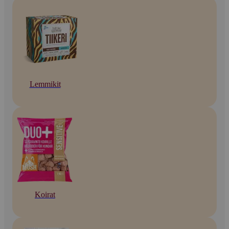
Lemmikit
Koirat