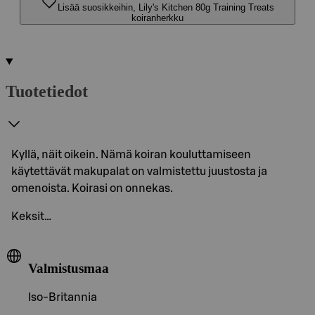
Lisää suosikkeihin, Lily's Kitchen 80g Training Treats
koiranherkku
Tuotetiedot
Kyllä, näit oikein. Nämä koiran kouluttamiseen
käytettävät makupalat on valmistettu juustosta ja
omenoista. Koirasi on onnekas.
Keksit…
Valmistusmaa
Iso-Britannia