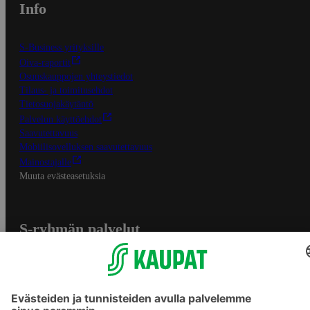
Info
S-Business yrityksille
Oiva-raportit
Osuuskauppojen yhteystiedot
Tilaus- ja toimitusehdot
Tietosuojakäytäntö
Palvelun käyttöehdot
Saavutettavuus
Mobiilisovelluksen saavutettavuus
Mainostajalle
Muuta evästeasetuksia
S-ryhmän palvelut
S-ryhmä
Asiakasomistajuus
Yhteishyvä Ruoka -sovellus