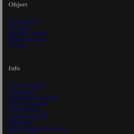
Ohjeet
Ensitilaajan ohjeet
Näin maksat
Näin tilaat ja muokkaat
Kaikki ohjeet ja vinkit
In English
Info
S-Business yrityksille
Oiva-raportit
Osuuskauppojen yhteystiedot
Tilaus- ja toimitusehdot
Tietosuojakäytäntö
Palvelun käyttöehdot
Saavutettavuus
Mobiilisovelluksen saavutettavuus