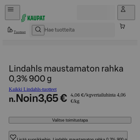
Hyppää sisältöön
Tuotteet
Lindahls maustamaton rahka
0,3% 900 g
Kaikki Lindahls-tuotteet
vertailuhinta 4,06
Noin
3,65 €
4,06 €/kg
n.
€/kg
Valitse toimitustapa
Lisää suosikkeihin, Lindahls maustamaton rahka 0,3% 900 g