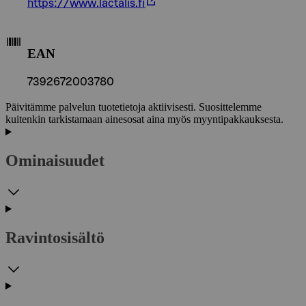
https://www.lactalis.fi
EAN
7392672003780
Päivitämme palvelun tuotetietoja aktiivisesti. Suosittelemme
kuitenkin tarkistamaan ainesosat aina myös myyntipakkauksesta.
Ominaisuudet
Ravintosisältö