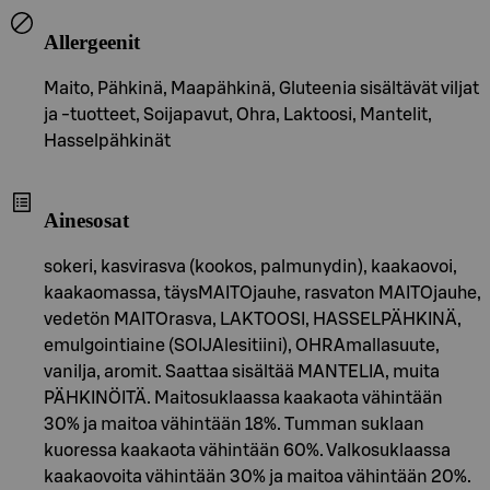
Allergeenit
Maito, Pähkinä, Maapähkinä, Gluteenia sisältävät viljat
ja -tuotteet, Soijapavut, Ohra, Laktoosi, Mantelit,
Hasselpähkinät
Ainesosat
sokeri, kasvirasva (kookos, palmunydin), kaakaovoi,
kaakaomassa, täysMAITOjauhe, rasvaton MAITOjauhe,
vedetön MAITOrasva, LAKTOOSI, HASSELPÄHKINÄ,
emulgointiaine (SOIJAlesitiini), OHRAmallasuute,
vanilja, aromit. Saattaa sisältää MANTELIA, muita
PÄHKINÖITÄ. Maitosuklaassa kaakaota vähintään
30% ja maitoa vähintään 18%. Tumman suklaan
kuoressa kaakaota vähintään 60%. Valkosuklaassa
kaakaovoita vähintään 30% ja maitoa vähintään 20%.