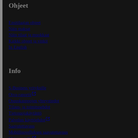
Ohjeet
Ensitilaajan ohjeet
Näin maksat
Näin tilaat ja muokkaat
Kaikki ohjeet ja vinkit
In English
Info
S-Business yrityksille
Oiva-raportit
Osuuskauppojen yhteystiedot
Tilaus- ja toimitusehdot
Tietosuojakäytäntö
Palvelun käyttöehdot
Saavutettavuus
Mobiilisovelluksen saavutettavuus