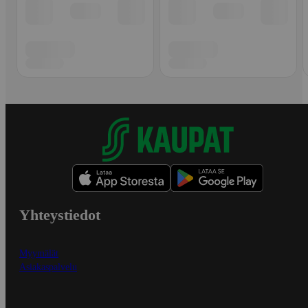
Yhteystiedot
Myymälät
Asiakaspalvelu