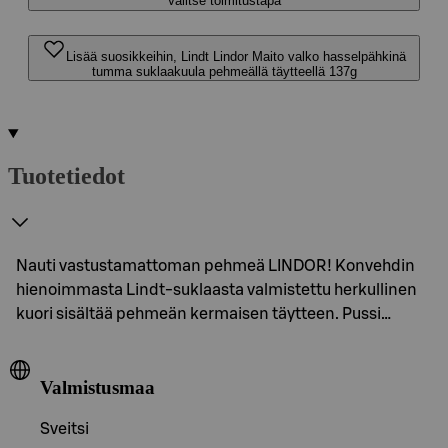
Valitse toimitustapa
Lisää suosikkeihin, Lindt Lindor Maito valko hasselpähkinä
tumma suklaakuula pehmeällä täytteellä 137g
Tuotetiedot
Nauti vastustamattoman pehmeä LINDOR! Konvehdin
hienoimmasta Lindt-suklaasta valmistettu herkullinen
kuori sisältää pehmeän kermaisen täytteen. Pussi…
Valmistusmaa
Sveitsi