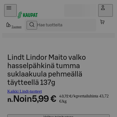
Hyppää sisältöön
Tuotteet
Lindt Lindor Maito valko
hasselpähkinä tumma
suklaakuula pehmeällä
täytteellä 137g
Kaikki Lindt-tuotteet
vertailuhinta 43,72
Noin
5,99 €
43,72 €/kg
n.
€/kg