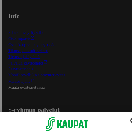
Info
S-Business yrityksille
Oiva-raportit
Osuuskauppojen yhteystiedot
Tilaus- ja toimitusehdot
Tietosuojakäytäntö
Palvelun käyttöehdot
Saavutettavuus
Mobiilisovelluksen saavutettavuus
Mainostajalle
Muuta evästeasetuksia
S-ryhmän palvelut
S-ryhmä