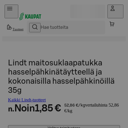
Hyppää sisältöön
Tuotteet
Lindt maitosuklaapatukka
hasselpähkinätäytteellä ja
kokonaisilla hasselpähkinöillä
35g
Kaikki Lindt-tuotteet
vertailuhinta 52,86
Noin
1,85 €
52,86 €/kg
n.
€/kg