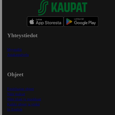
Yhteystiedot
Myymälät
Asiakaspalvelu
Ohjeet
Ensitilaajan ohjeet
Näin maksat
Näin tilaat ja muokkaat
Kaikki ohjeet ja vinkit
In English