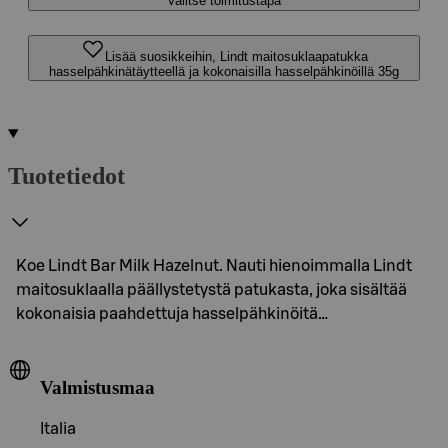
Valitse toimitustapa
Lisää suosikkeihin, Lindt maitosuklaapatukka
hasselpähkinätäytteellä ja kokonaisilla hasselpähkinöillä 35g
Tuotetiedot
Koe Lindt Bar Milk Hazelnut. Nauti hienoimmalla Lindt
maitosuklaalla päällystetystä patukasta, joka sisältää
kokonaisia paahdettuja hasselpähkinöitä…
Valmistusmaa
Italia