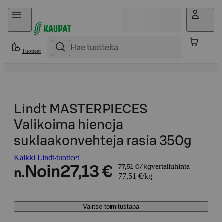
Hyppää sisältöön
Tuotteet
Lindt MASTERPIECES
Valikoima hienoja
suklaakonvehteja rasia 350g
Kaikki Lindt-tuotteet
vertailuhinta
Noin
27,13 €
77,51 €/kg
n.
77,51 €/kg
Valitse toimitustapa