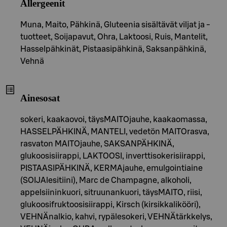
Allergeenit
Muna, Maito, Pähkinä, Gluteenia sisältävät viljat ja -
tuotteet, Soijapavut, Ohra, Laktoosi, Ruis, Mantelit,
Hasselpähkinät, Pistaasipähkinä, Saksanpähkinä,
Vehnä
Ainesosat
sokeri, kaakaovoi, täysMAITOjauhe, kaakaomassa,
HASSELPÄHKINÄ, MANTELI, vedetön MAITOrasva,
rasvaton MAITOjauhe, SAKSANPÄHKINÄ,
glukoosisiirappi, LAKTOOSI, inverttisokerisiirappi,
PISTAASIPÄHKINÄ, KERMAjauhe, emulgointiaine
(SOIJAlesitiini), Marc de Champagne, alkoholi,
appelsiininkuori, sitruunankuori, täysMAITO, riisi,
glukoosifruktoosisiirappi, Kirsch (kirsikkalikööri),
VEHNÄnalkio, kahvi, rypälesokeri, VEHNÄtärkkelys,