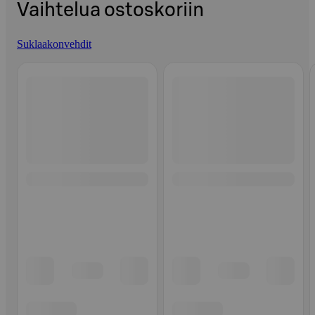
Vaihtelua ostoskoriin
Suklaakonvehdit
Ohita listaus