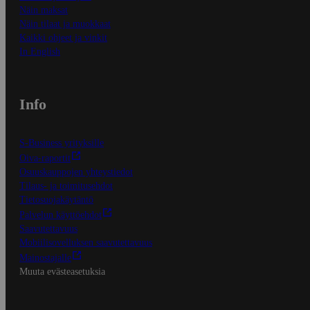
Näin maksat
Näin tilaat ja muokkaat
Kaikki ohjeet ja vinkit
In English
Info
S-Business yrityksille
Oiva-raportit
Osuuskauppojen yhteystiedot
Tilaus- ja toimitusehdot
Tietosuojakäytäntö
Palvelun käyttöehdot
Saavutettavuus
Mobiilisovelluksen saavutettavuus
Mainostajalle
Muuta evästeasetuksia