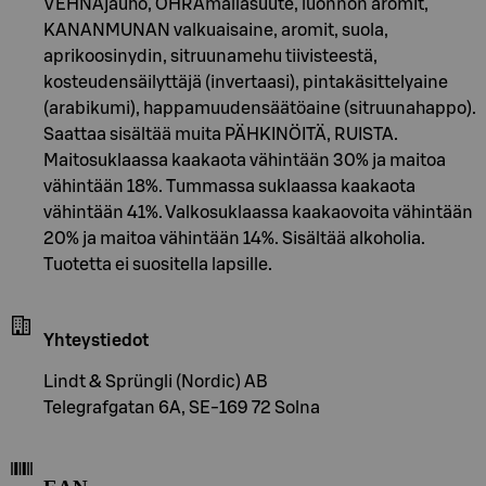
VEHNÄjauho, OHRAmallasuute, luonnon aromit,
KANANMUNAN valkuaisaine, aromit, suola,
aprikoosinydin, sitruunamehu tiivisteestä,
kosteudensäilyttäjä (invertaasi), pintakäsittelyaine
(arabikumi), happamuudensäätöaine (sitruunahappo).
Saattaa sisältää muita PÄHKINÖITÄ, RUISTA.
Maitosuklaassa kaakaota vähintään 30% ja maitoa
vähintään 18%. Tummassa suklaassa kaakaota
vähintään 41%. Valkosuklaassa kaakaovoita vähintään
20% ja maitoa vähintään 14%. Sisältää alkoholia.
Tuotetta ei suositella lapsille.
Yhteystiedot
Lindt & Sprüngli (Nordic) AB
Telegrafgatan 6A, SE-169 72 Solna