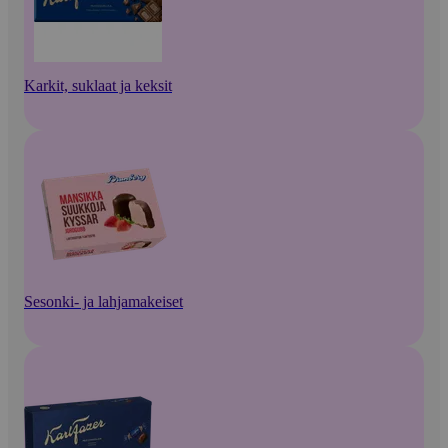
Karkit, suklaat ja keksit
Sesonki- ja lahjamakeiset