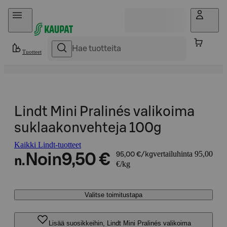
Hyppää sisältöön
Tuotteet
Lindt Mini Pralinés valikoima
suklaakonvehteja 100g
Kaikki Lindt-tuotteet
vertailuhinta 95,00
Noin
9,50 €
95,00 €/kg
n.
€/kg
Valitse toimitustapa
Lisää suosikkeihin, Lindt Mini Pralinés valikoima