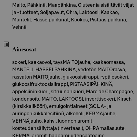
Maito, Pähkinä, Maapähkinä, Gluteenia sisältävät viljat
ja -tuotteet, Soijapavut, Ohra, Laktoosi, Kaakao,
Mantelit, Hasselpähkinät, Kookos, Pistaasipähkinä,
Vehnä
Ainesosat
sokeri, kaakaovoi, täysMAITOjauhe, kaakaomassa,
MANTELI, HASSELPÄHKINÄ, vedetön MAITOrasva,
rasvaton MAITOjauhe, glukoosisiirappi, rypälesokeri,
glukoosifruktoosisiirappi, PISTAASIPÄHKINÄ,
appelsiininkuori, sitruunankuori, Marc de Champagne,
kondensoitu MAITO, LAKTOOSI, inverttisokeri, Kirsch
(kirsikkalikööri), emulgointiaineet (SOIJA- ja
auringonkukkalesitiini), alkoholi, KERMAjauhe,
VEHNÄjauho, kahvi, luonnon aromit,
kosteudensäilyttäjä (invertaasi), OHRAmallasuute,
KERMA, aromit, happamuudensäätöaine