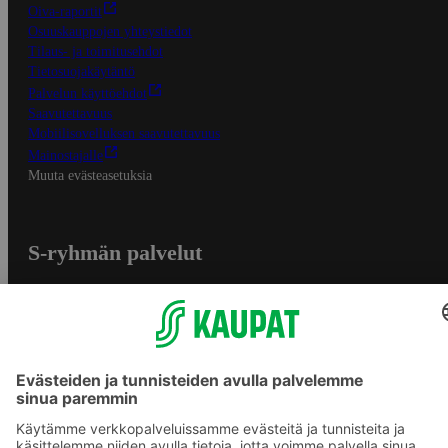
Oiva-raportit
Osuuskauppojen yhteystiedot
Tilaus- ja toimitusehdot
Tietosuojakäytäntö
Palvelun käyttöehdot
Saavutettavuus
Mobiilisovelluksen saavutettavuus
Mainostajalle
Muuta evästeasetuksia
S-ryhmän palvelut
S-ryhmä
Asiakasomistajuus
Yhteishyvä Ruoka -sovellus
S-ostoslista -sovellus
Prisma.fi
Sokos.fi
S-Pankki