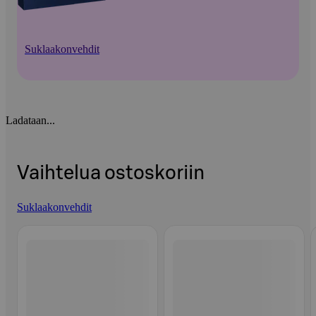
Suklaakonvehdit
Ladataan...
Vaihtelua ostoskoriin
Suklaakonvehdit
Ohita listaus