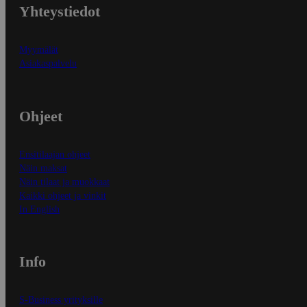
Yhteystiedot
Myymälät
Asiakaspalvelu
Ohjeet
Ensitilaajan ohjeet
Näin maksat
Näin tilaat ja muokkaat
Kaikki ohjeet ja vinkit
In English
Info
S-Business yrityksille