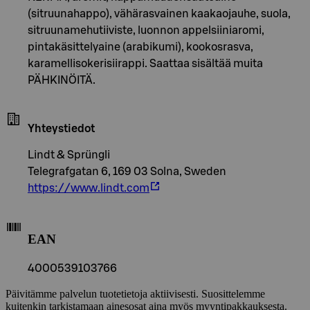
(sitruunahappo), vähärasvainen kaakaojauhe, suola,
sitruunamehutiiviste, luonnon appelsiiniaromi,
pintakäsittelyaine (arabikumi), kookosrasva,
karamellisokerisiirappi. Saattaa sisältää muita
PÄHKINÖITÄ.
Yhteystiedot
Lindt & Sprüngli
Telegrafgatan 6, 169 03 Solna, Sweden
https://www.lindt.com
EAN
4000539103766
Päivitämme palvelun tuotetietoja aktiivisesti. Suosittelemme
kuitenkin tarkistamaan ainesosat aina myös myyntipakkauksesta.