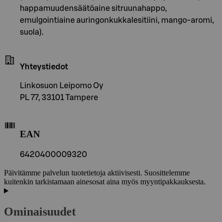
happamuudensäätöaine sitruunahappo,
emulgointiaine auringonkukkalesitiini, mango-aromi,
suola).
Yhteystiedot
Linkosuon Leipomo Oy
PL 77, 33101 Tampere
EAN
6420400009320
Päivitämme palvelun tuotetietoja aktiivisesti. Suosittelemme
kuitenkin tarkistamaan ainesosat aina myös myyntipakkauksesta.
Ominaisuudet