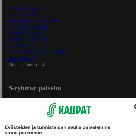
S-Business yrityksille
Oiva-raportit
Osuuskauppojen yhteystiedot
Tilaus- ja toimitusehdot
Tietosuojakäytäntö
Palvelun käyttöehdot
Saavutettavuus
Mobiilisovelluksen saavutettavuus
Mainostajalle
Muuta evästeasetuksia
S-ryhmän palvelut
S-ryhmä
Asiakasomistajuus
Yhteishyvä Ruoka -sovellus
S-ostoslista -sovellus
Prisma.fi