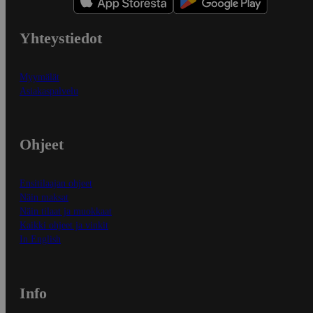
Yhteystiedot
Myymälät
Asiakaspalvelu
Ohjeet
Ensitilaajan ohjeet
Näin maksat
Näin tilaat ja muokkaat
Kaikki ohjeet ja vinkit
In English
Info