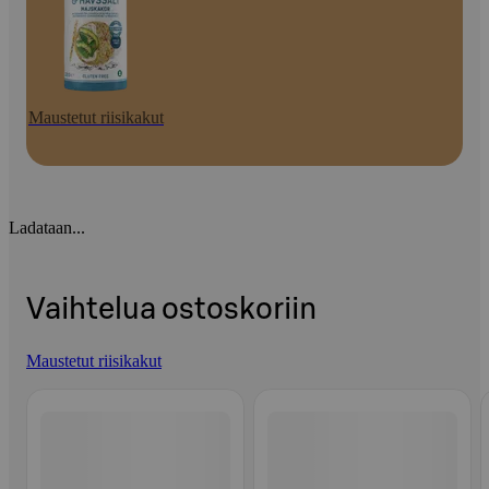
Maustetut riisikakut
Ladataan...
Vaihtelua ostoskoriin
Maustetut riisikakut
Ohita listaus