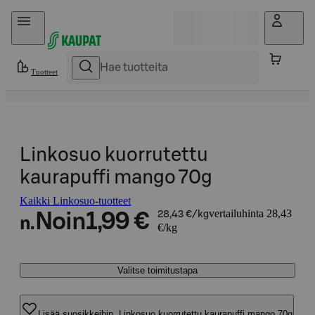
Hyppää sisältöön
Tuotteet
Linkosuo kuorrutettu
kaurapuffi mango 70g
Kaikki Linkosuo-tuotteet
vertailuhinta 28,43
Noin
1,99 €
28,43 €/kg
n.
€/kg
Valitse toimitustapa
Lisää suosikkeihin, Linkosuo kuorrutettu kaurapuffi mango 70g