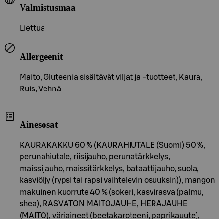
Valmistusmaa
Liettua
Allergeenit
Maito, Gluteenia sisältävät viljat ja -tuotteet, Kaura,
Ruis, Vehnä
Ainesosat
KAURAKAKKU 60 % (KAURAHIUTALE (Suomi) 50 %,
perunahiutale, riisijauho, perunatärkkelys,
maissijauho, maissitärkkelys, bataattijauho, suola,
kasviöljy (rypsi tai rapsi vaihtelevin osuuksin)), mangon
makuinen kuorrute 40 % (sokeri, kasvirasva (palmu,
shea), RASVATON MAITOJAUHE, HERAJAUHE
(MAITO), väriaineet (beetakaroteeni, paprikauute),