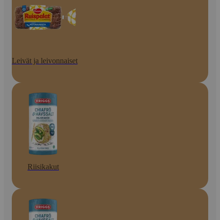
Leivät ja leivonnaiset
Riisikakut