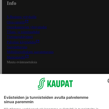
Info
S-Business yrityksille
Oiva-raportit
Osuuskauppojen yhteystiedot
Tilaus- ja toimitusehdot
Tietosuojakäytäntö
Palvelun käyttöehdot
Saavutettavuus
Mobiilisovelluksen saavutettavuus
Mainostajalle
Muuta evästeasetuksia
S-ryhmän palvelut
S-ryhmä
Asiakasomistajuus
Yhteishyvä Ruoka -sovellus