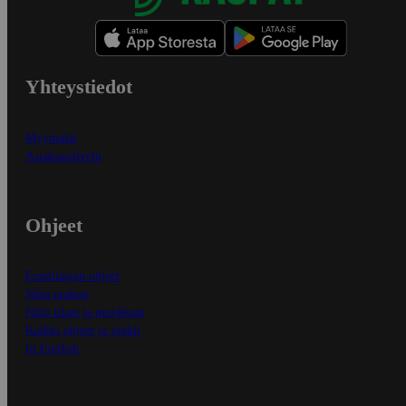
Yhteystiedot
Myymälät
Asiakaspalvelu
Ohjeet
Ensitilaajan ohjeet
Näin maksat
Näin tilaat ja muokkaat
Kaikki ohjeet ja vinkit
In English