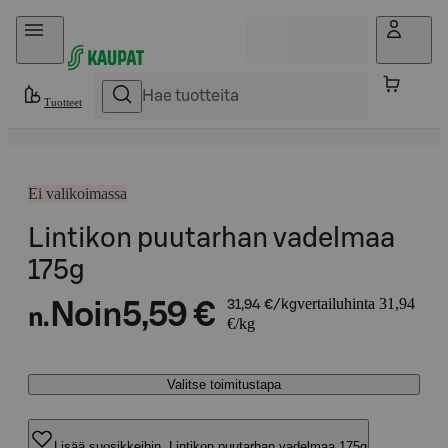
Hyppää sisältöön
Tuotteet
Ei valikoimassa
Lintikon puutarhan vadelmaa
175g
vertailuhinta 31,94
Noin
5,59 €
31,94 €/kg
n.
€/kg
Valitse toimitustapa
Lisää suosikkeihin, Lintikon puutarhan vadelmaa 175g