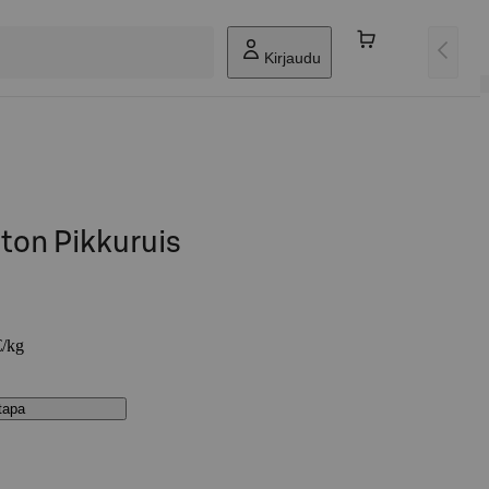
Kirjaudu
aton Pikkuruis
€/kg
stapa