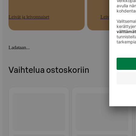
Leivät ja leivonnaiset
Leivät
Ladataan...
Vaihtelua ostoskoriin
Ohita listaus