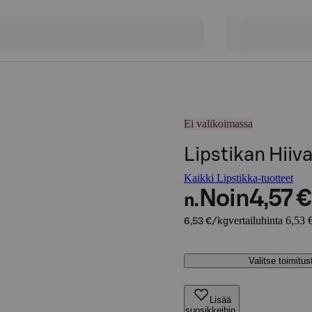
Ei valikoimassa
Lipstikan Hiiv
Kaikki Lipstikka-tuotteet
Noin
4,57 €
n.
vertailuhinta 6,53 
6,53 €/kg
Valitse toimitu
Lisää
suosikkeihin,