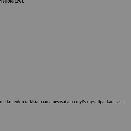
isuola (1%).
lemme kuitenkin tarkistamaan ainesosat aina myös myyntipakkauksesta.