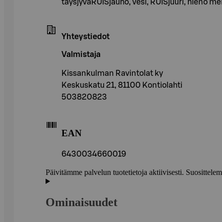
täysjyväRUISjauho, vesi, RUISjuuri, hieno mer
Yhteystiedot
Valmistaja
Kissankulman Ravintolat ky
Keskuskatu 21, 81100 Kontiolahti
503820823
EAN
6430034660019
Päivitämme palvelun tuotetietoja aktiivisesti. Suositte
Ominaisuudet